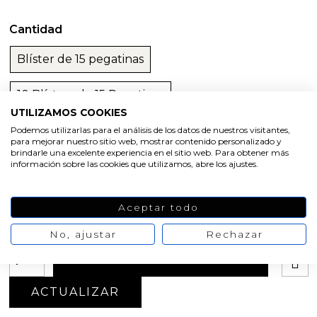
Cantidad
Blíster de 15 pegatinas
10 Blísters de 15 Pegatinas
UTILIZAMOS COOKIES
Podemos utilizarlas para el análisis de los datos de nuestros visitantes,
Color
para mejorar nuestro sitio web, mostrar contenido personalizado y
brindarle una excelente experiencia en el sitio web. Para obtener más
información sobre las cookies que utilizamos, abre los ajustes.
Lila
Rosa.
Oferta
Aceptar todo
-20%
Ver las 2 opiniones
2,73 €
3,41 €
Valoración media:
7
/10 Nº
No, ajustar
Rechazar
valoraciones:
2
AÑADIR AL CARRITO