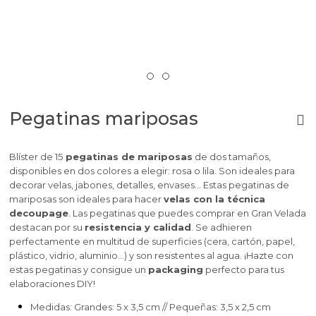
Pegatinas mariposas
Blíster de 15
pegatinas de mariposas
de dos tamaños,
disponibles en dos colores a elegir: rosa o lila. Son ideales para
decorar velas, jabones, detalles, envases... Estas pegatinas de
mariposas son ideales para hacer
velas con la técnica
decoupage
. Las pegatinas que puedes comprar en Gran Velada
destacan por su
resistencia y calidad
. Se adhieren
perfectamente en multitud de superficies (cera, cartón, papel,
plástico, vidrio, aluminio…) y son resistentes al agua. ¡Hazte con
estas pegatinas y consigue un
packaging
perfecto para tus
elaboraciones DIY!
Medidas:
Grandes: 5 x 3,5 cm
// Pequeñas: 3,5 x 2,5 cm