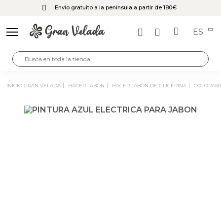
Envío gratuito a la península a partir de 180€
ES
INICIO GRAN VELADA
HACER JABÓN
HACER JABÓN DE GLICERINA
COLORAN