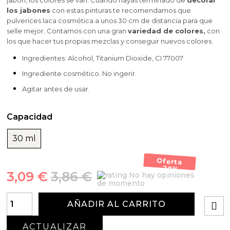
jabón, los colores se van. Cuando hayas terminado de
decorar
los jabones
con estas pinturas te recomendamos que
pulverices laca cosmética a unos 30 cm de distancia para que
selle mejor. Contamos con una gran
variedad de colores,
con
los que hacer tus propias mezclas y conseguir nuevos colores.
Ingredientes: Alcohol, Titanium Dioxide, CI 77007
Ingrediente cosmético. No ingerir.
Agitar antes de usar.
Capacidad
30 ml
Oferta
-20%
3,09 €
3,86 €
No hay opiniones
de momento
AÑADIR AL CARRITO