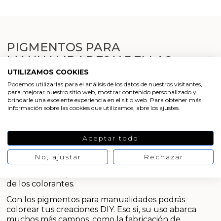
Emulsionantes Cosméticos
Cortador de jabon artesanal
Arcillas sales y exfoliantes
Moldes para hacer velas originales
Recipientes para velas
Aceite de Coco
Productos quimicos grado cosmético
PIGMENTOS PARA
Moldes velas despedida de soltera
Leches, aguas e hidrolatos
MANUALIDADES Y BELLAS
Granulos exfoliantes para cremas
ARTES
Moldes velas para rituales
UTILIZAMOS COOKIES
Recambio ambientador
Podemos utilizarlas para el análisis de los datos de nuestros visitantes,
Pegatinas para cremas
para mejorar nuestro sitio web, mostrar contenido personalizado y
Descubre los
pigmentos para manualidades y
Moldes para pantallas de parafina
Productos personalizados
brindarle una excelente experiencia en el sitio web. Para obtener más
bellas artes
que Gran Velada pone a tu disposición.
información sobre las cookies que utilizamos, abre los ajustes.
Espátulas para Crema
Encontrarás una
amplia paleta de colores
que
cubren toda la gama de amarillos, naranjas, verdes,
Purpurinas, micas y nacarantes
rojos, rosas, azules o tonos tierra, entre otros. Se trata
Aceptar todo
de pigmentos en polvo micronizado que son
Etiquetas para regalos
insolubles, es decir, no se disuelven en líquidos
No, ajustar
Rechazar
comunes sino que actúan por dispersan. Esta
cualidad es lo que los diferencia fundamentalmente
Conservantes, Fijadores y reguladores de PH
de los colorantes.
Arcillas
Con los pigmentos para manualidades podrás
colorear tus creaciones DIY. Eso sí, su uso abarca
muchos más campos, como la fabricación de