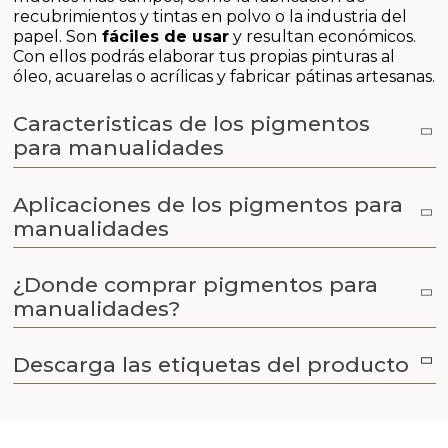
Aditivos para jabón y Cosmética
recubrimientos y tintas en polvo o la industria del
papel. Son
fáciles de usar
y resultan económicos.
Productos químicos
Con ellos podrás elaborar tus propias pinturas al
óleo, acuarelas o acrílicas y fabricar pátinas artesanas.
Accesorios
Caracteristicas de los pigmentos
para manualidades
Libros y revistas diy
Aplicaciones de los pigmentos para
Conchas, caracolas y estrellas de mar
manualidades
Materiales para detalles hechos a mano
¿Donde comprar pigmentos para
Huerto ecologico
manualidades?
Cosmética coreana K-Beauty
Descarga las etiquetas del producto
Arenas de colores