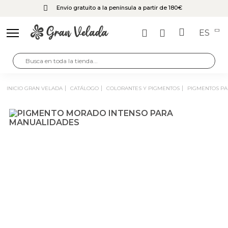
Envío gratuito a la península a partir de 180€
ES
INICIO GRAN VELADA
CATÁLOGO
COLORANTES Y PIGMENTOS
PIGMENTOS P