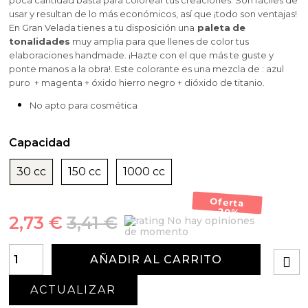
poca cantidad basta para colorear tus creaciones. Son fáciles de
usar y resultan de lo más económicos, así que ¡todo son ventajas!
En Gran Velada tienes a tu disposición una
paleta
de
tonalidades
muy amplia para que llenes de color tus
elaboraciones handmade. ¡Hazte con el que más te guste y
ponte manos a la obra!.
Este colorante es una mezcla de : azul
puro + magenta + óxido hierro negro + dióxido de titanio.
No apto para cosmética
Capacidad
30 cc
150 cc
1000 cc
Oferta
-20%
2,73 €
3,41 €
No hay opiniones
de momento
AÑADIR AL CARRITO