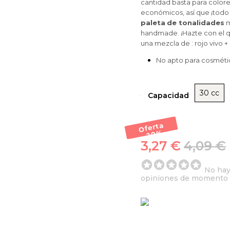
cantidad basta para colorea
económicos, así que ¡todo 
paleta
de tonalidades
m
handmade. ¡Hazte con el q
una mezcla de : rojo vivo +
No apto para cosméti
30 cc
Capacidad
Oferta
-20
%
3,27 €
4,09 €
No ha
opiniones de momento