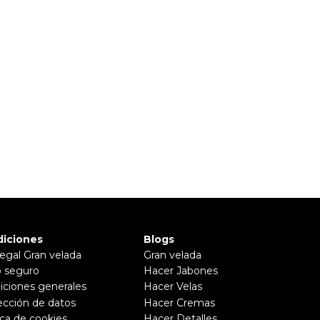
iciones
Blogs
legal Gran velada
Gran velada
 seguro
Hacer Jabones
iciones generales
Hacer Velas
ección de datos
Hacer Cremas
ica de cookies
Hacer Detalles