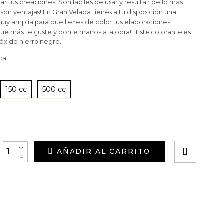
r tus creaciones. Son fáciles de usar y resultan de lo más
son ventajas!
En Gran Velada tienes a tu disposición una
uy amplia para que llenes de color tus elaboraciones
ue más te guste y ponte manos a la obra!.
Este colorante es
 óxido hierro negro.
ca
150 cc
500 cc
+
AÑADIR AL CARRITO
-
y