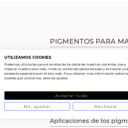
PIGMENTOS PARA MA
Descubre los
pigmentos para manuali
UTILIZAMOS COOKIES
colores
que cubren toda la gama de amar
Podemos utilizarlas para el análisis de los datos de nuestros visitantes, para
micronizado que son insolubles, es deci
mejorar nuestro sitio web, mostrar contenido personalizado y brindarle un
diferencia fundamentalmente de los co
excelente experiencia en el sitio web. Para obtener más información sobre la
cookies que utilizamos, abre los ajustes.
Con los pigmentos para manualidades p
recubrimientos y tintas en polvo o la in
pinturas al óleo, acuarelas o acrílicas y 
Aceptar todo
Caracteristicas de los 
No, ajustar
Rechazar
Aplicaciones de los pig