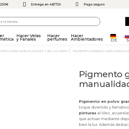
e 250€
Entrega en 48/72h
Pago seguro
er
Hacer Velas
Hacer
Hacer
mética
y Fanales
perfumes
Ambientadores
DE
MENTOS PARA MANUALIDADES Y BELLAS ARTES
PIGMENTO GRANATE PARA MANUALI
Pigmento g
manualida
Pigmento en polvo gra
toque divertido y llamativo
pinturas
al óleo, acuarelas
que actúan mediante dispe
bien la luz. Además destac