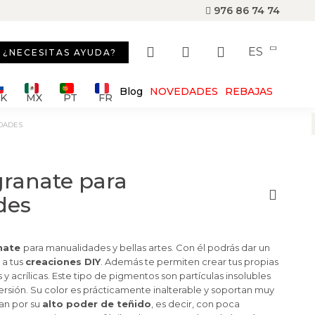
976 86 74 74
ES
¿NECESITAS AYUDA?
Blog
NOVEDADES
REBAJAS
SK
MX
PT
FR
DADES
ranate para
des
nate
para manualidades y bellas artes.
Con él podrás dar un
 a tus
creaciones DIY
. Además te permiten crear tus propias
 y acrílicas.
Este tipo de pigmentos son partículas insolubles
rsión. Su color es prácticamente inalterable y soportan muy
an por su
alto poder de teñido
, es decir, con poca