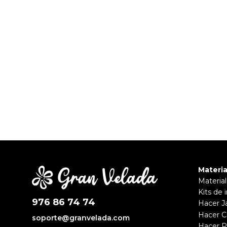
Materia
Materia
Kits de i
976 86 74 74
Hacer J
Hacer 
soporte@granvelada.com
Hacer 