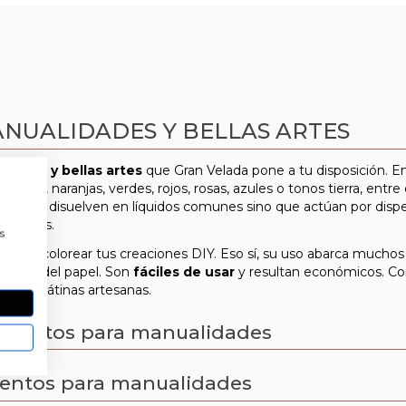
NUALIDADES Y BELLAS ARTES
dades y bellas artes
que Gran Velada pone a tu disposición. E
illos, naranjas, verdes, rojos, rosas, azules o tonos tierra, entr
r, no se disuelven en líquidos comunes sino que actúan por disper
a
lorantes.
s
odrás colorear tus creaciones DIY. Eso sí, su uso abarca mucho
dustria del papel. Son
fáciles de usar
y resultan económicos. Con
fabricar pátinas artesanas.
pigmentos para manualidades
mentos para manualidades