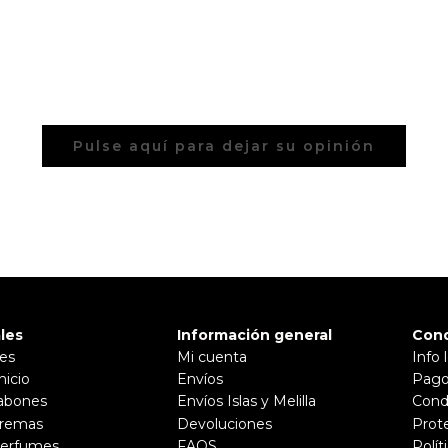
Pulse aquí para dejar su opinión
les
Información general
Cond
les
Mi cuenta
Info 
nicio
Envíos
Pago
abones
Envíos Islas y Melilla
Cond
Cremas
Devoluciones
Prot
Perfumes
FAQS
Polít