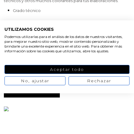
técnicos y otros muchos colorantes para tus elaboraciones.
Grado técnico
Capacidad
UTILIZAMOS COOKIES
Podemos utilizarlas para el análisis de los datos de nuestros visitantes,
150 cc
1000 cc
para mejorar nuestro sitio web, mostrar contenido personalizado y
brindarle una excelente experiencia en el sitio web. Para obtener más
información sobre las cookies que utilizamos, abre los ajustes.
Oferta
-20%
4,91 €
6,14 €
No hay opiniones
de momento
Aceptar todo
AÑADIR AL CARRITO
No, ajustar
Rechazar