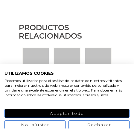
PRODUCTOS
RELACIONADOS
UTILIZAMOS COOKIES
Podemos utilizarlas para el análisis de los datos de nuestros visitantes,
VER
VER
VER
para mejorar nuestro sitio web, mostrar contenido personalizado y
PRODUCTO
PRODUCTO
PRODUCTO
brindarle una excelente experiencia en el sitio web. Para obtener más
información sobre las cookies que utilizamos, abre los ajustes.
Aceptar todo
No, ajustar
Rechazar
VER
VER
PRODUCTO
PRODUCTO