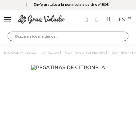
Envío gratuito a la península a partir de 180€
ES
INICIO GRAN VELADA
CATÁLOGO
PEGATINAS GRAN VELADA
PEGATINAS PAR