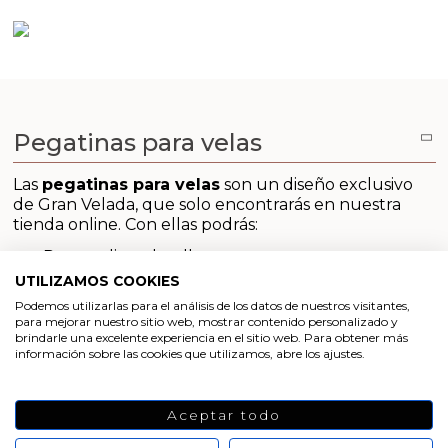
Emulsionantes Cosméticos
Cortador de jabon artesanal
Arcillas sales y exfoliantes
Moldes para hacer velas originales
Recipientes para velas
Aceite de Coco
Productos quimicos grado cosmético
Moldes velas despedida de soltera
Leches, aguas e hidrolatos
Granulos exfoliantes para cremas
Pegatinas para velas
Moldes velas para rituales
Recambio ambientador
Pegatinas para cremas
Las
pegatinas para velas
son un diseño exclusivo
Moldes para pantallas de parafina
Productos personalizados
de Gran Velada, que solo encontrarás en nuestra
tienda online. Con ellas podrás:
Espátulas para Crema
Purpurinas, micas y nacarantes
Personalizar detalles
Decorar regalos
UTILIZAMOS COOKIES
Etiquetar tus elaboraciones DIY
Etiquetas para regalos
Podemos utilizarlas para el análisis de los datos de nuestros visitantes,
para mejorar nuestro sitio web, mostrar contenido personalizado y
En definitiva, las pegatinas de Gran Velada te
brindarle una excelente experiencia en el sitio web. Para obtener más
Conservantes, Fijadores y reguladores de PH
ayudarán a que el packaging de tus productos
información sobre las cookies que utilizamos, abre los ajustes.
quede de 10. Con ellas y tu buen hacer conseguirás
elaboraciones caseras con un acabado profesional.
Arcillas
Son el complemento ideal para tus jabones, velas,
Aceptar todo
detalles y cosméticos caseros.