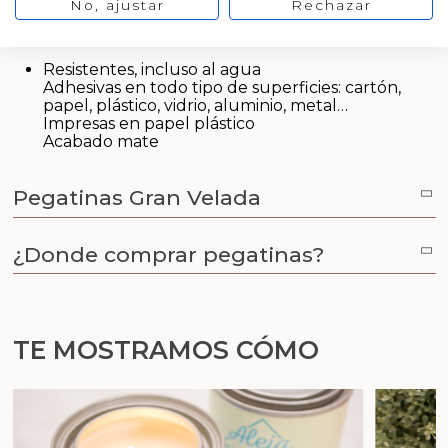
Aditivos para jabón y Cosmética
No, ajustar
Rechazar
¿Cuáles son las principales características de
nuestras pegatinas?
Productos químicos
Resistentes, incluso al agua
Adhesivas en todo tipo de superficies: cartón,
Accesorios
papel, plástico, vidrio, aluminio, metal…
Impresas en papel plástico
Acabado mate
Libros y revistas diy
Pegatinas Gran Velada
Conchas, caracolas y estrellas de mar
¿Donde comprar pegatinas?
Materiales para detalles hechos a mano
Huerto ecologico
TE MOSTRAMOS CÓMO
Cosmética coreana K-Beauty
Arenas de colores