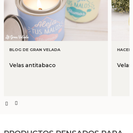
Aceites y Mantecas
Aceites Esenciales
BLOG DE GRAN VELADA
HACER
Velas antitabaco
Velas