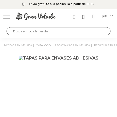
Envío gratuito a la península a partir de 180€
ES
INICIO GRAN VELADA
CATÁLOGO
PEGATINAS GRAN VELADA
PEGATINAS PAR