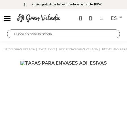
Envío gratuito a la península a partir de 180€
ES
INICIO GRAN VELADA
CATÁLOGO
PEGATINAS GRAN VELADA
PEGATINAS PAR