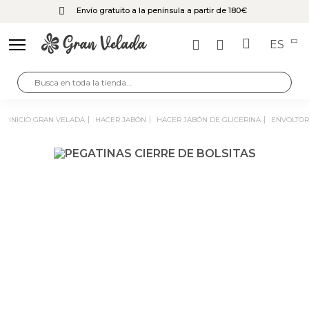
Envío gratuito a la península a partir de 180€
ES
INICIO GRAN VELADA
HACER JABÓN
HACER JABÓN DE GLICERINA
ENVOLTOR