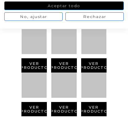
Aceptar todo
PRODUCTOS
RELACIONADOS
No, ajustar
Rechazar
VER
VER
VER
PRODUCTO
PRODUCTO
PRODUCTO
VER
VER
VER
PRODUCTO
PRODUCTO
PRODUCTO