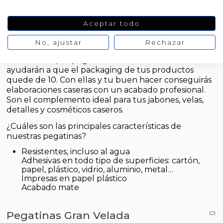
Sales aromáticas
Cortador de jabon artesanal
comprar en Gran Velada resultan ideales para:
Arcillas sales y exfoliantes
Personalizar detalles
Moldes para hacer velas originales
Aceptar todo
Emulsionantes Cosméticos
Aceite de Coco
Decorar regalos
Productos quimicos grado cosmético
Etiquetar tus elaboraciones DIY
No, ajustar
Rechazar
Moldes velas despedida de soltera
Recipientes para velas
En definitiva, las pegatinas de Gran Velada te
Granulos exfoliantes para cremas
ayudarán a que el packaging de tus productos
Moldes velas para rituales
Leches, aguas e hidrolatos
quede de 10. Con ellas y tu buen hacer conseguirás
Pegatinas para cremas
elaboraciones caseras con un acabado profesional.
Moldes para pantallas de parafina
Son el complemento ideal para tus jabones, velas,
Recambio ambientador
detalles y cosméticos caseros.
Espátulas para Crema
Productos personalizados
¿Cuáles son las principales características de
nuestras pegatinas?
Purpurinas, micas y nacarantes
Resistentes, incluso al agua
Adhesivas en todo tipo de superficies: cartón,
papel, plástico, vidrio, aluminio, metal…
Etiquetas para regalos
Impresas en papel plástico
Acabado mate
Conservantes, Fijadores y reguladores de PH
Pegatinas Gran Velada