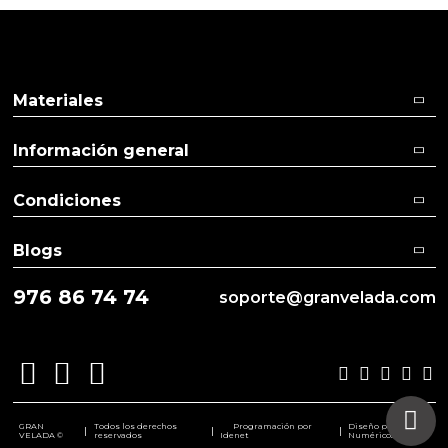
Arenas de colores
Aceites y Mantecas
Materiales
Información general
Condiciones
Blogs
976 86 74 74
soporte@granvelada.com
GRAN
Todos los derechos
Programación por
Diseño por
|
|
|
VELADA ©
reservados
Idenet
Numéricco