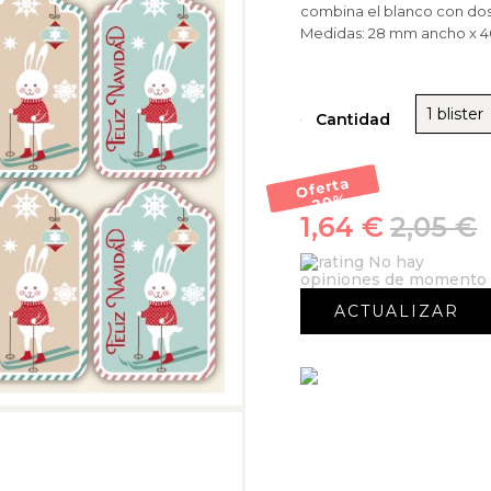
combina el blanco con dos 
Medidas: 28 mm ancho x 4
1 blister
Cantidad
Oferta
-20
%
1,64 €
2,05 €
No hay
opiniones de momento