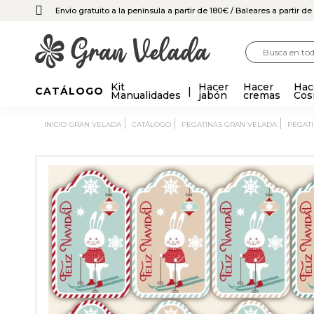
Envío gratuito a la península a partir de 180€
/ Baleares a partir d
Kit
Hacer
Hacer
Hac
CATÁLOGO
Manualidades
jabón
cremas
Cos
INICIO GRAN VELADA
CATÁLOGO
PEGATINAS GRAN VELADA
PEGAT