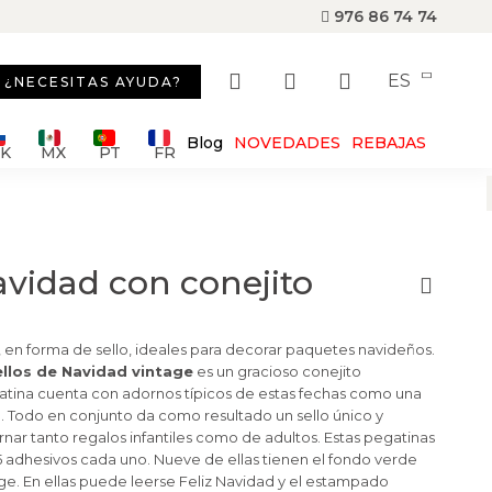
976 86 74 74
ES
¿NECESITAS AYUDA?
Blog
NOVEDADES
REBAJAS
SK
MX
PT
FR
avidad con conejito
, en forma de sello, ideales para decorar paquetes navideños.
ellos de Navidad vintage
es un gracioso conejito
tina cuenta con adornos típicos de estas fechas como una
. Todo en conjunto da como resultado un sello único y
rnar tanto regalos infantiles como de adultos. Estas pegatinas
15 adhesivos cada uno. Nueve de ellas tienen el fondo verde
eige. En ellas puede leerse Feliz Navidad y el estampado