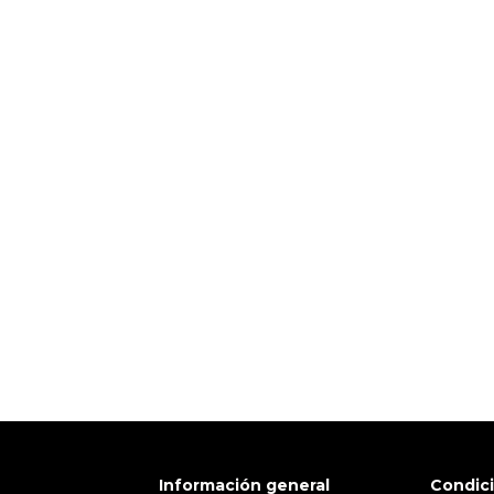
 TI
Pulse aquí para dejar su opinión
Información general
Condic