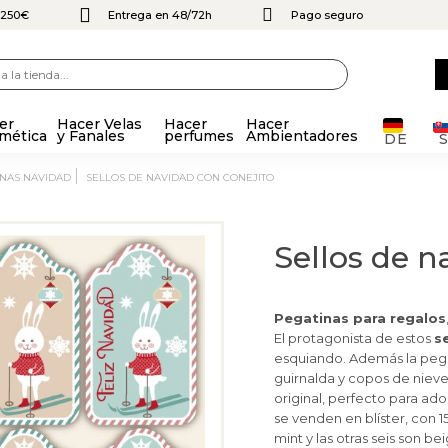
e 250€
Entrega en 48/72h
Pago seguro
er
Hacer Velas
Hacer
Hacer
mética
y Fanales
perfumes
Ambientadores
DE
INAS NAVIDAD
SELLOS DE NAVIDAD CON CONEJITO
Sellos de n
Pegatinas para regalos
El protagonista de estos
s
esquiando. Además la pega
guirnalda y copos de nieve
original, perfecto para ado
se venden en blíster, con 
mint y las otras seis son b