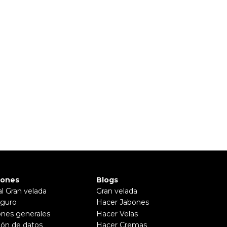
iones
Blogs
al Gran velada
Gran velada
guro
Hacer Jabones
ones generales
Hacer Velas
ión de datos
Hacer Cremas