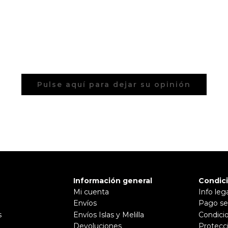
Pulse aquí para dejar su opinión
Información general
Condic
Mi cuenta
Info leg
Envíos
Pago se
s
Envíos Islas y Melilla
Condici
Devoluciones
Protecc