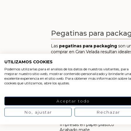
Pegatinas para packa
Las
pegatinas para packaging
son un
comprar en Gran Velada resultan ideales
Personalizar detalles
UTILIZAMOS COOKIES
Decorar regalos
Podemos utilizarlas para el análisis de los datos de nuestros visitantes, para
Etiquetar tus elaboraciones DIY
mejorar nuestro sitio web, mostrar contenido personalizado y brindarle un
excelente experiencia en el sitio web. Para obtener más información sobre la
cookies que utilizamos, abre los ajustes.
En definitiva, las pegatinas de Gran V
conseguirás elaboraciones caseras con 
caseros.
Aceptar todo
¿Cuáles son las principales característi
No, ajustar
Rechazar
Resistentes, incluso al agua
Adhesivas en todo tipo de superficie
Impresas en papel plástico
Acabado mate