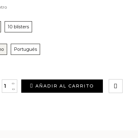
etro
10 blísters
no
Portugués
+
AÑADIR AL CARRITO
-