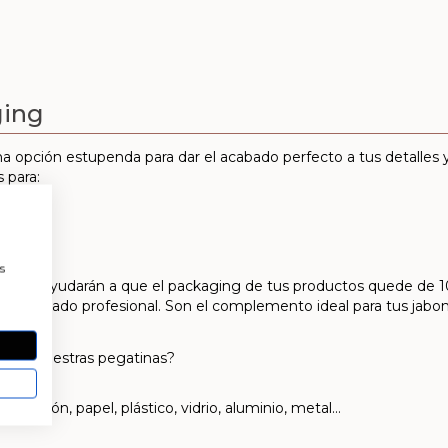
ging
a opción estupenda para dar el acabado perfecto a tus detalles
 para:
a
s
elada te ayudarán a que el packaging de tus productos quede de 1
un acabado profesional. Son el complemento ideal para tus jabone
cas de nuestras pegatinas?
s: cartón, papel, plástico, vidrio, aluminio, metal…