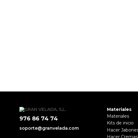
Materiales
Materiales
976 86 74 74
Kits de inicio
soporte@granvelada.com
Hacer Jabone
Hacer Cremas