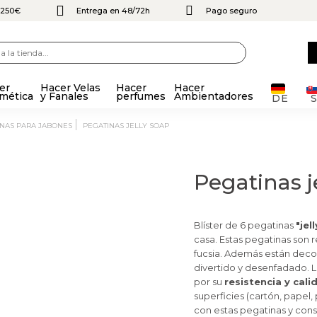
e 250€
Entrega en 48/72h
Pago seguro
er
Hacer Velas
Hacer
Hacer
mética
y Fanales
perfumes
Ambientadores
DE
INAS PARA JABONES
PEGATINAS JELLY SOAP
Pegatinas j
Blíster de 6 pegatinas
"jel
casa. Estas pegatinas son 
fucsia. Además están decor
divertido y desenfadado. 
por su
resistencia y cali
superficies (cartón, papel, 
con estas pegatinas y con