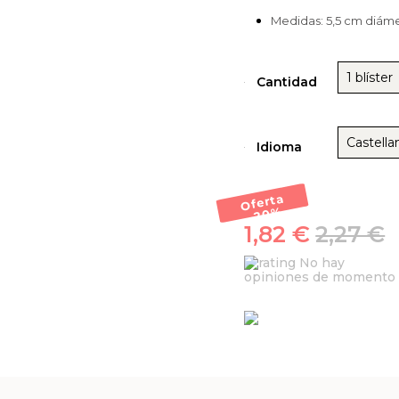
Medidas: 5,5 cm diám
1 blíster
Cantidad
Castella
Idioma
Oferta
-20
%
1,82 €
2,27 €
No hay
opiniones de momento