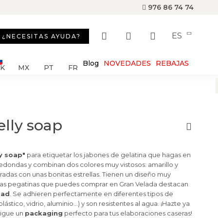
976 86 74 74
ES
¿NECESITAS AYUDA?
Blog
NOVEDADES
REBAJAS
SK
MX
PT
FR
elly soap
ly soap"
para etiquetar los jabones de gelatina que hagas en
redondas y combinan dos colores muy vistosos: amarillo y
adas con unas bonitas estrellas. Tienen un diseño muy
Las pegatinas que puedes comprar en Gran Velada destacan
dad
. Se adhieren perfectamente en diferentes tipos de
plástico, vidrio, aluminio…) y son resistentes al agua. ¡Hazte ya
sigue un
packaging
perfecto para tus elaboraciones caseras!