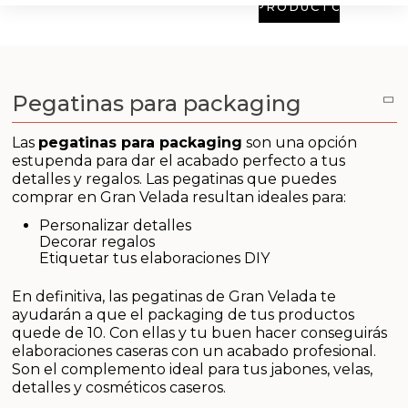
Aditivos para jabón y Cosmética
PRODUCTO
Productos químicos
Accesorios
Pegatinas para packaging
Libros y revistas diy
Las
pegatinas para packaging
son una opción
estupenda para dar el acabado perfecto a tus
detalles y regalos. Las pegatinas que puedes
Conchas, caracolas y estrellas de mar
comprar en Gran Velada resultan ideales para:
Personalizar detalles
Materiales para detalles hechos a mano
Decorar regalos
Etiquetar tus elaboraciones DIY
Huerto ecologico
En definitiva, las pegatinas de Gran Velada te
ayudarán a que el packaging de tus productos
Cosmética coreana K-Beauty
quede de 10. Con ellas y tu buen hacer conseguirás
elaboraciones caseras con un acabado profesional.
Arenas de colores
Son el complemento ideal para tus jabones, velas,
detalles y cosméticos caseros.