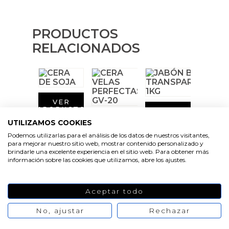
Emulsionantes Cosméticos
Cortador de jabon artesanal
Moldes para hacer Velas Étnicas
Arcillas sales y exfoliantes
Recipientes para velas
Aceite de Coco
Moldes para hacer velas navidad
PRODUCTOS
Productos quimicos grado cosmético
RELACIONADOS
Leches, aguas e hidrolatos
Moldes de Souvenirs para hacer velas DIY
Granulos exfoliantes para cremas
Recambio ambientador
Moldes para hacer velas Halloween
Pegatinas para cremas
VER
Productos personalizados
Moldes para hacer velas originales
PRODUCTO
VER
Espátulas para Crema
PRODUCTO
VER
UTILIZAMOS COOKIES
PRODUCTO
Purpurinas, micas y nacarantes
Moldes velas despedida de soltera
Podemos utilizarlas para el análisis de los datos de nuestros visitantes,
para mejorar nuestro sitio web, mostrar contenido personalizado y
brindarle una excelente experiencia en el sitio web. Para obtener más
Etiquetas para regalos
Moldes velas para rituales
información sobre las cookies que utilizamos, abre los ajustes.
Conservantes, Fijadores y reguladores de PH
Moldes para pantallas de parafina
VER
Aceptar todo
PRODUCTO
Arcillas
No, ajustar
Rechazar
VER