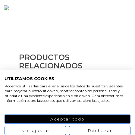
Emulsionantes Cosméticos
Cortador de jabon artesanal
Arcillas sales y exfoliantes
Moldes para hacer velas originales
Recipientes para velas
Aceite de Coco
Productos quimicos grado cosmético
Moldes velas despedida de soltera
Leches, aguas e hidrolatos
Granulos exfoliantes para cremas
Moldes velas para rituales
Recambio ambientador
Pegatinas para cremas
PRODUCTOS
Moldes para pantallas de parafina
Productos personalizados
RELACIONADOS
Espátulas para Crema
Purpurinas, micas y nacarantes
UTILIZAMOS COOKIES
Podemos utilizarlas para el análisis de los datos de nuestros visitantes,
Etiquetas para regalos
para mejorar nuestro sitio web, mostrar contenido personalizado y
brindarle una excelente experiencia en el sitio web. Para obtener más
VER
información sobre las cookies que utilizamos, abre los ajustes.
PRODUCTO
VER
Conservantes, Fijadores y reguladores de PH
PRODUCTO
VER
PRODUCTO
Aceptar todo
Arcillas
No, ajustar
Rechazar