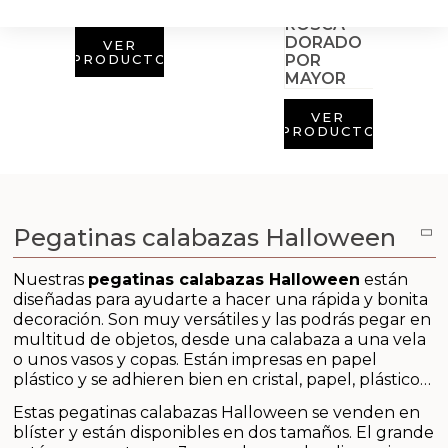
Aditivos para jabón y Cosmética
VER
Productos químicos
PRODUCTO
Accesorios
VER
PRODUCTO
Libros y revistas diy
Conchas, caracolas y estrellas de mar
Pegatinas calabazas Halloween
Materiales para detalles hechos a mano
Nuestras
pegatinas calabazas Halloween
están
diseñadas para ayudarte a hacer una rápida y bonita
Huerto ecologico
decoración. Son muy versátiles y las podrás pegar en
multitud de objetos, desde una calabaza a una vela
Cosmética coreana K-Beauty
o unos vasos y copas. Están impresas en papel
plástico y se adhieren bien en cristal, papel, plástico…
Arenas de colores
Estas pegatinas calabazas Halloween se venden en
blíster y están disponibles en dos tamaños. El grande