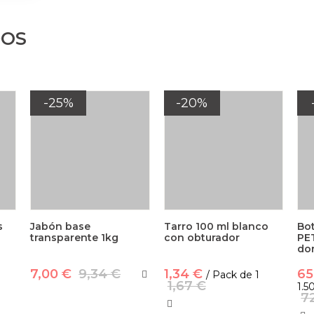
DOS
-25%
-20%
s
Jabón base
Tarro 100 ml blanco
Bot
transparente 1kg
con obturador
PE
do
7,00 €
9,34 €
1,34 €
65
/ Pack de 1
1,67 €
1.5
7