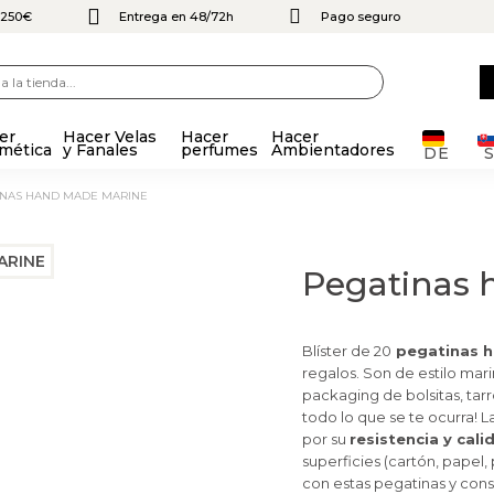
e 250€
Entrega en 48/72h
Pago seguro
er
Hacer Velas
Hacer
Hacer
mética
y Fanales
perfumes
Ambientadores
DE
TINAS HAND MADE MARINE
Pegatinas
Blíster de 20
pegatinas 
regalos. Son de estilo mari
packaging de bolsitas, tarro
todo lo que se te ocurra!
por su
resistencia y cali
superficies
(cartón, papel, 
con estas pegatinas y con