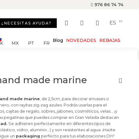
976 86 74 74
ES
¿NECESITAS AYUDA?
Blog
NOVEDADES
REBAJAS
SK
MX
PT
FR
 hand made marine
hand made marine
, de 2,5cm, para decorar envases o
nero, con rayitas zig-zag azules. Podrás usarlas para el
s, cajitas de regalo, sobres, jabones, cosméticos, velas... ¡y
 Las pegatinas que puedes comprar en Gran Velada destacan
dad.
Se adhieren perfectamente en diferentes tipos de
plástico, vidrio, aluminio…) y son resistentes al agua. ¡Hazte
sigue un
packaging
perfecto para tus elaboraciones DIY!