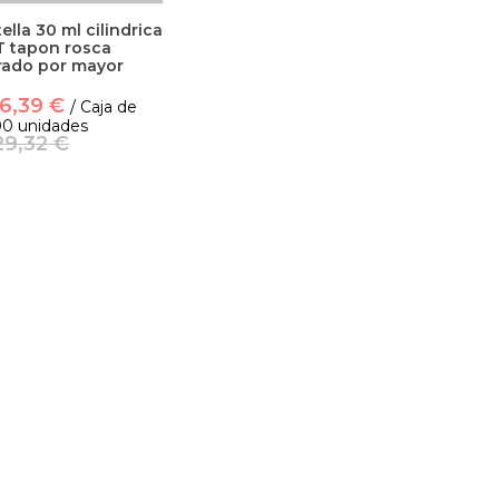
ella 30 ml cilindrica
T tapon rosca
rado por mayor
6,39 €
/ Caja de
00 unidades
29,32 €