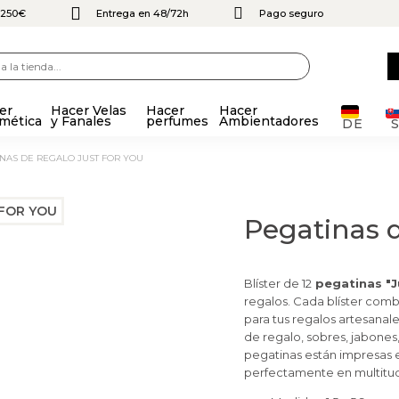
e 250€
Entrega en 48/72h
Pago seguro
er
Hacer Velas
Hacer
Hacer
mética
y Fanales
perfumes
Ambientadores
DE
INAS DE REGALO JUST FOR YOU
Pegatinas d
Blíster de 12
pegatinas "J
regalos. Cada blíster comb
para tus regalos artesanale
de regalo, sobres, jabones,
pegatinas están impresas e
perfectamente en multitud