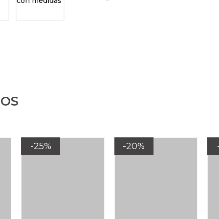
DOS
-25%
-20%