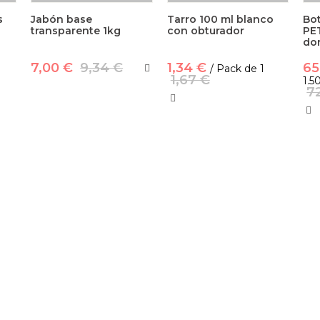
s
Jabón base
Tarro 100 ml blanco
Bot
transparente 1kg
con obturador
PE
do
7,00 €
9,34 €
1,34 €
65
/ Pack de 1
1,67 €
1.5
7