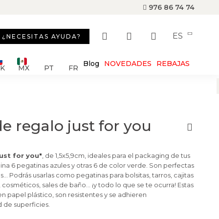
976 86 74 74
ES
¿NECESITAS AYUDA?
Blog
NOVEDADES
REBAJAS
SK
MX
PT
FR
e regalo just for you
ust for you"
, de 1,5x5,9cm, ideales para el packaging de tus
ina 6 pegatinas azules y otras 6 de color verde. Son perfectas
s… Podrás usarlas como pegatinas para bolsitas, tarros, cajitas
 cosméticos, sales de baño... ¡y todo lo que se te ocurra! Estas
n papel plástico, son resistentes y se adhieren
 de superficies.