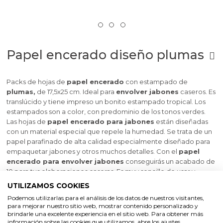
Papel encerado diseño plumas
Packs de hojas de
papel encerado
con estampado de
plumas,
de 17,5x25 cm. Ideal para
envolver jabones
caseros. Es
translúcido y tiene impreso un bonito estampado tropical. Los
estampados son a color, con predominio de los tonos verdes.
Las hojas de
papel encerado para jabones
están diseñadas
con un material especial que repele la humedad.
Se trata de un
papel parafinado de alta calidad especialmente diseñado para
empaquetar jabones y otros muchos detalles.
Con el
papel
encerado para envolver jabones
conseguirás un acabado de
10 para tus elaboraciones caseras. Es muy sencillo de usar y
combina a la perfección con las cintas decorativas y de rafia que
UTILIZAMOS COOKIES
puedes comprar en nuestra tienda online. A continuación te
Podemos utilizarlas para el análisis de los datos de nuestros visitantes,
enseñamos algunas ideas de
como envolver jabones con
para mejorar nuestro sitio web, mostrar contenido personalizado y
papel encerado
.
Se vende a peso, ya cortado en hojas para
brindarle una excelente experiencia en el sitio web. Para obtener más
que resulte fácil de manejar.
información sobre las cookies que utilizamos, abre los ajustes.