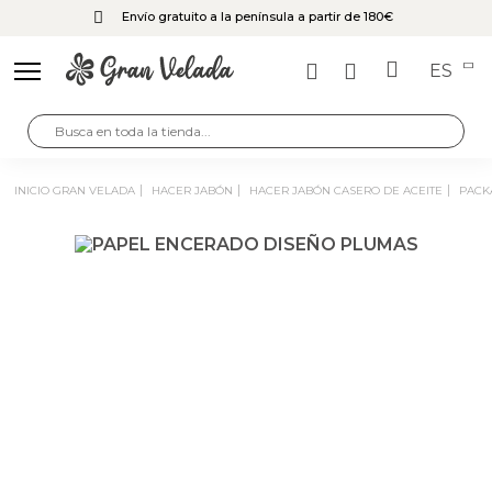
Envío gratuito a la península a partir de 180€
ES
INICIO GRAN VELADA
HACER JABÓN
HACER JABÓN CASERO DE ACEITE
PAC