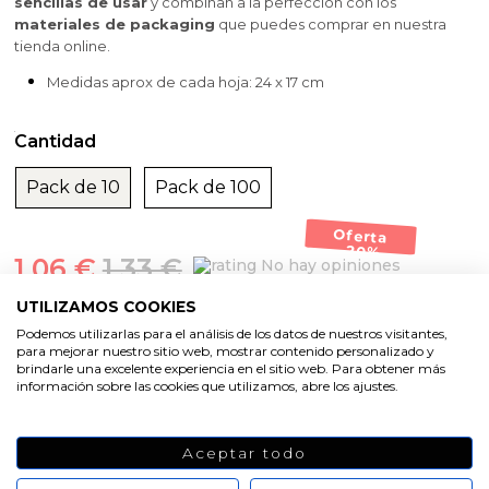
sencillas de usar
y combinan a la perfección con los
materiales de packaging
que puedes comprar en nuestra
tienda online.
Medidas aprox de cada hoja: 24 x 17 cm
Cantidad
Pack de 10
Pack de 100
Oferta
-20%
1,06 €
1,33 €
No hay opiniones
de momento
UTILIZAMOS COOKIES
AÑADIR AL CARRITO
Podemos utilizarlas para el análisis de los datos de nuestros visitantes,
para mejorar nuestro sitio web, mostrar contenido personalizado y
brindarle una excelente experiencia en el sitio web. Para obtener más
información sobre las cookies que utilizamos, abre los ajustes.
Aceptar todo