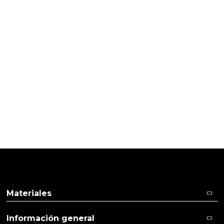
PRODUCTOS PENSADOS PARA
TI
Pulse aquí para dejar su opinión
Materiales
Información general