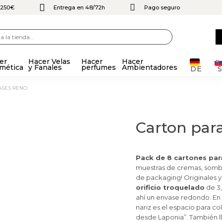
e 250€
Entrega en 48/72h
Pago seguro
er
Hacer Velas
Hacer
Hacer
mética
y Fanales
perfumes
Ambientadores
DE
ASES RENO
Carton par
Pack de 8 cartones par
muestras de cremas, sombra
de packaging! Originales y
orificio troquelado
de 3,
ahí un envase redondo. En 
nariz es el espacio para c
desde Laponia”. También ll