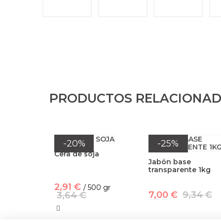
PRODUCTOS RELACIONA
-20%
-25%
Cera de soja
Jabón base
transparente 1kg
2,91 €
/ 500 gr
7,00 €
9,34 €
3,64 €