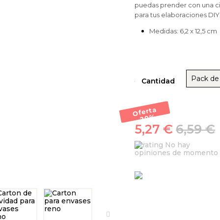
puedas prender con una ci
para tus elaboraciones DIY!
Medidas: 6,2 x
12,5 cm
Pack de
Cantidad
Oferta
-20
%
5,27 €
6,59 €
No hay
opiniones de momento