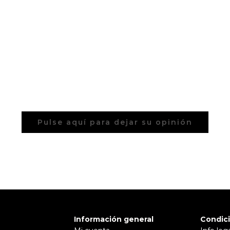
Pulse aquí para dejar su opinión
Información general
Condic