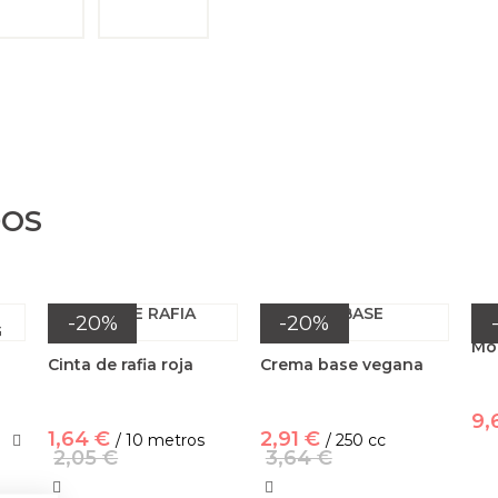
DOS
-20%
-20%
Mol
Cinta de rafia roja
Crema base vegana
9,
1,64 €
2,91 €
/ 10 metros
/ 250 cc
2,05 €
3,64 €