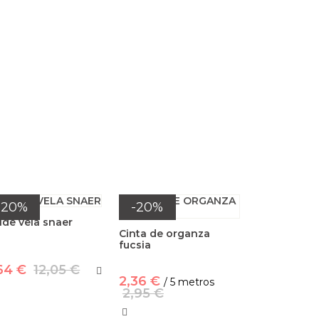
-20%
-20%
de vela snaer
Cinta de organza
fucsia
64 €
12,05 €
2,36 €
/ 5 metros
2,95 €