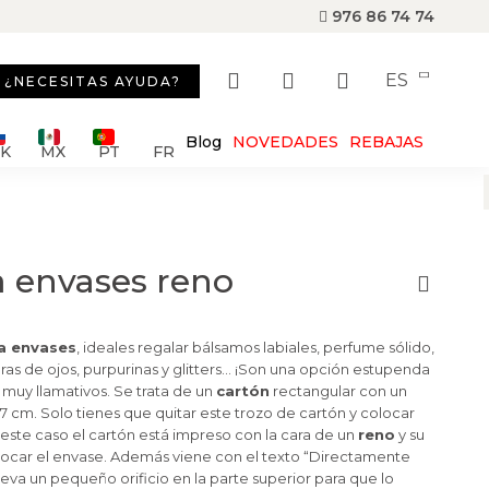
976 86 74 74
ES
¿NECESITAS AYUDA?
Blog
NOVEDADES
REBAJAS
SK
MX
PT
FR
a envases reno
a envases
, ideales regalar bálsamos labiales, perfume sólido,
s de ojos, purpurinas y glitters… ¡Son una opción estupenda
 muy llamativos. Se trata de un
cartón
rectangular con un
7 cm. Solo tienes que quitar este trozo de cartón y colocar
este caso el cartón está impreso con la cara de un
reno
y su
olocar el envase. Además viene con el texto “Directamente
eva un pequeño orificio en la parte superior para que lo