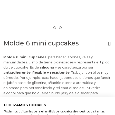
Molde 6 mini cupcakes
Molde 6 mini cupcakes
, para hacer jabones, velas y
manualidades. El molde tiene 6 cavidades y representa el típico
dulce cupcake. Es de
silicona
y se caracteriza por ser
antiadherente,
flexible y resistente.
Trabajar con él es muy
cómodo. Por ejemplo, para hacer jabones solo tienes que fundir
el jabón base de glicerina, añadirle esencia aromática y
colorante para personalizarlo y rellenar el molde. Pulveriza
alcohol para que no queden burbujas y déjalo secar para
desmoldar. Puedes resaltar los detalles del jabón terminado con
mica o nuestras pinturas especiales para jabón. Este molde
UTILIZAMOS COOKIES
también te permite
trabajar con otros materiales.
¡Tus
Podemos utilizarlas para el análisis de los datos de nuestros visitantes,
creaciones quedarán estupendas!