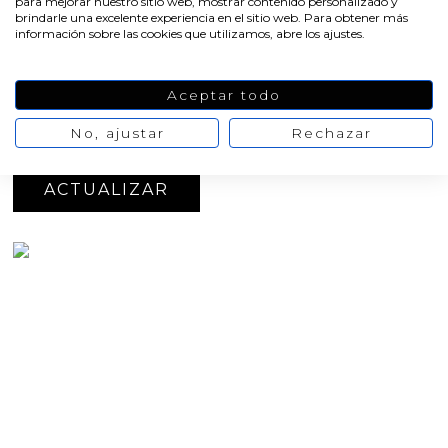
para mejorar nuestro sitio web, mostrar contenido personalizado y
brindarle una excelente experiencia en el sitio web. Para obtener más
Medidas aprox: 4 x 3,2 cm
información sobre las cookies que utilizamos, abre los ajustes.
Oferta
-20%
17,27 €
21,59 €
No hay
Aceptar todo
opiniones de momento
No, ajustar
Rechazar
AÑADIR AL CARRITO