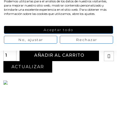
Podemos utilizarlas para el análisis de los datos de nuestros visitantes,
para mejorar nuestro sitio web, mostrar contenido personalizado y
brindarle una excelente experiencia en el sitio web. Para obtener más
Cantidad
información sobre las cookies que utilizamos, abre los ajustes.
Pack de 1 Molde
Pack de 2 moldes
Aceptar todo
Oferta
-20%
15,49 €
19,36 €
No, ajustar
Rechazar
No hay
opiniones de momento
AÑADIR AL CARRITO