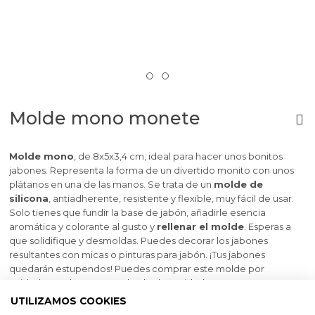
Molde mono monete
Molde mono
, de 8x5x3,4 cm, ideal para hacer unos bonitos
jabones. Representa la forma de un divertido monito con unos
plátanos en una de las manos. Se trata de un
molde de
silicona
, antiadherente, resistente y flexible, muy fácil de usar.
Solo tienes que fundir la base de jabón, añadirle esencia
aromática y colorante al gusto y
rellenar el molde
. Esperas a
que solidifique y desmoldas. Puedes decorar los jabones
resultantes con micas o pinturas para jabón. ¡Tus jabones
quedarán estupendos! Puedes comprar este molde por
unidades sueltas o en packs de dos unidades.
UTILIZAMOS COOKIES
Medidas aprox: 8 x 5 x 3,4 cm