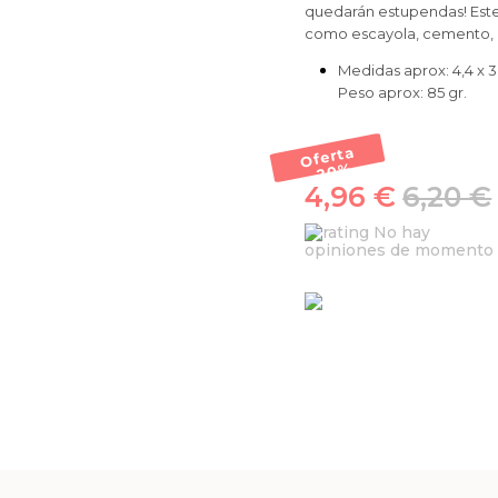
quedarán estupendas! Este
como escayola, cemento, r
Medidas aprox: 4,4 x 3
Peso aprox: 85 gr.
Oferta
-20
%
4,96 €
6,20 €
No hay
opiniones de momento