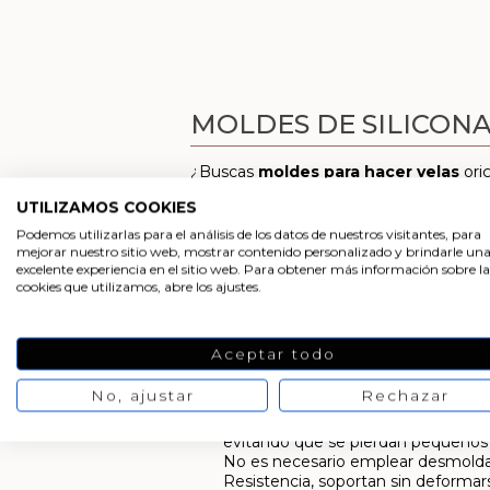
MOLDES DE SILICON
¿Buscas
moldes para hacer velas
ori
de moldes de silicona para velas, con 
UTILIZAMOS COOKIES
Con los moldes de silicona, el proceso
Podemos utilizarlas para el análisis de los datos de nuestros visitantes, para
que este tipo de moldes son muy fácil
mejorar nuestro sitio web, mostrar contenido personalizado y brindarle un
excelente experiencia en el sitio web. Para obtener más información sobre la
moldes de plástico o metal. Simplemente
cookies que utilizamos, abre los ajustes.
ligera presión. Así de simple.
Además los
moldes de silicona
nos of
con otro tipo de moldes serían imposibl
Aceptar todo
Los moldes de silicona para velas de
No, ajustar
Rechazar
Elasticidad y flexibilidad que aport
evitando que se pierdan pequeños d
No es necesario emplear desmolda
Resistencia, soportan sin deformarse