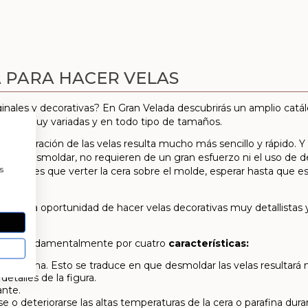
A PARA HACER VELAS
ginales y decorativas? En Gran Velada descubrirás un amplio catá
formas muy variadas y en todo tipo de tamaños.
 de elaboración de las velas resulta mucho más sencillo y rápido
es de desmoldar, no requieren de un gran esfuerzo ni el uso de
a
s
 tienes que verter la cera sobre el molde, esperar hasta que este
recen la oportunidad de hacer velas decorativas muy detallistas 
es.
stacan fundamentalmente por cuatro
características:
a la silicona. Esto se traduce en que desmoldar las velas resultará
etalles de la figura.
nte.
 o deteriorarse las altas temperaturas de la cera o parafina duran