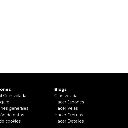
iones
Blogs
al Gran velada
Gran velada
guro
Hacer Jabones
ones generales
Hacer Velas
ión de datos
Hacer Cremas
 de cookies
Hacer Detalles