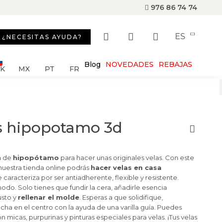
976 86 74 74
ES
¿NECESITAS AYUDA?
Blog
NOVEDADES
REBAJAS
SK
MX
PT
FR
s hipopotamo 3d
a de
hipopótamo
para hacer unas originales velas. Con este
nuestra tienda online podrás
hacer velas en casa
 caracteriza por ser antiadherente, flexible y resistente.
odo. Solo tienes que fundir la cera, añadirle esencia
usto y
rellenar el molde
. Esperas a que solidifique,
ha en el centro con la ayuda de una varilla guía. Puedes
 micas, purpurinas y pinturas especiales para velas. ¡Tus velas