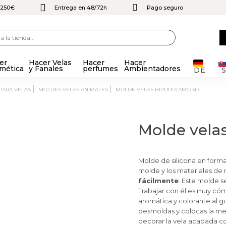
e 250€
Entrega en 48/72h
Pago seguro
er
Hacer Velas
Hacer
Hacer
mética
y Fanales
perfumes
Ambientadores
DE
 PARA VELAS
MOLDES VELAS ANIMALES
MOLDE VELAS HIPOPOTAMO 3D
Molde vela
Molde de silicona en form
molde y los materiales de 
fácilmente
. Este molde se
Trabajar con él es muy cóm
aromática y colorante al g
desmoldas y colocas la mec
decorar la vela acabada con