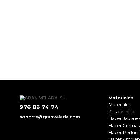
Materiales
Materiales
976 86 74 74
Kits de inicio
soporte@granvelada.com
Hacer Jabone
Hacer Cremas
Hacer Perfum
Hacer Ambien