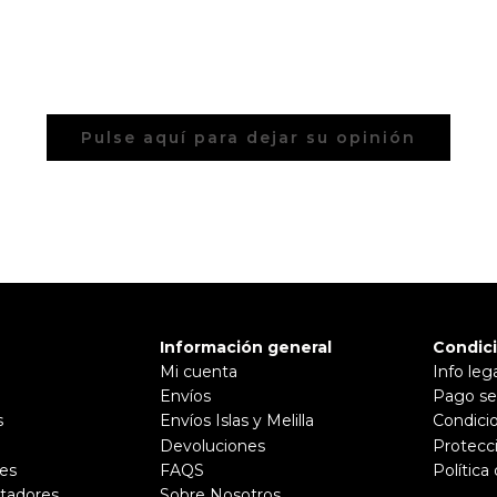
Pulse aquí para dejar su opinión
Información general
Condic
Mi cuenta
Info leg
Envíos
Pago se
s
Envíos Islas y Melilla
Condici
Devoluciones
Protecc
es
FAQS
Política
tadores
Sobre Nosotros