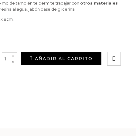
 molde también te permite trabajar con
otros materiales
esina al agua, jabón base de glicerina…
 x 8cm.
+
AÑADIR AL CARRITO
-