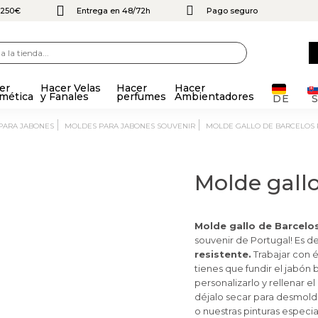
e 250€
Entrega en 48/72h
Pago seguro
er
Hacer Velas
Hacer
Hacer
mética
y Fanales
perfumes
Ambientadores
DE
 PARA JABONES
MOLDES PARA JABONES SOUVENIR
MOLDE GALLO DE BARCELOS
Molde gallo
Molde gallo de Barcelo
souvenir de Portugal! Es d
resistente.
Trabajar con 
tienes que fundir el jabón 
personalizarlo y rellenar 
déjalo secar para desmolda
o nuestras pinturas especi