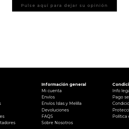
Pulse aquí para dejar su opinión
Información general
Condic
Mi cuenta
Info leg
Envíos
Pago se
s
Envíos Islas y Melilla
Condici
Devoluciones
Protecc
es
FAQS
Política
tadores
Sobre Nosotros