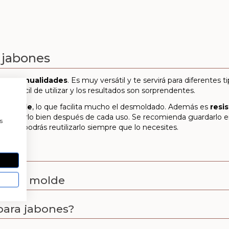
 jabones
es y manualidades
.
Es muy versátil y te servirá para diferentes 
Es fácil de utilizar y los resultados son sorprendentes.
 flexible
, lo que facilita mucho el desmoldado. Además es
resi
a
y secarlo bien después de cada uso. Se recomienda guardarlo en 
s
nes podrás reutilizarlo siempre que lo necesites.
s
 este molde
ara jabones?