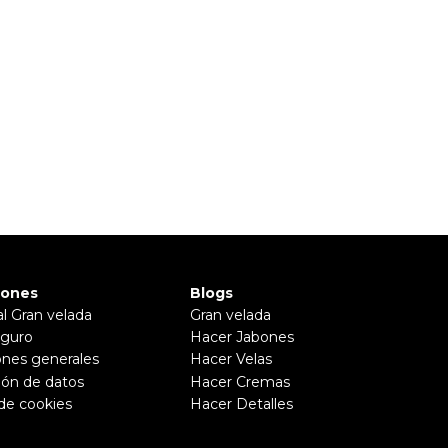
iones
Blogs
al Gran velada
Gran velada
guro
Hacer Jabones
ones generales
Hacer Velas
ión de datos
Hacer Cremas
 de cookies
Hacer Detalles