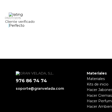
09/07/2015
Cliente verificado
Perfecto
Materiales
Materiales
976 86 74 74
Kits de inicio
soporte@granvelada.com
Hacer Jabone
Hacer Cremas
Hacer Perfum
Hacer Ambien