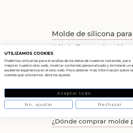
Molde de silicona para
Molde de silicona para hacer jabon
con este molde y ponte manos a la obra! 
UTILIZAMOS COOKIES
Podemos utilizarlas para el análisis de los datos de nuestros visitantes, para
Se caracteriza por ser
antiadherente y
mejorar nuestro sitio web, mostrar contenido personalizado y brindarle un
buen estado el molde hay que limpiarlo 
excelente experiencia en el sitio web. Para obtener más información sobre la
humedad. Siguiendo estas recomendacio
cookies que utilizamos, abre los ajustes.
Molde para hacer jabone
Aceptar todo
Cómo hacer jabones con
No, ajustar
Rechazar
¿Dónde comprar molde p