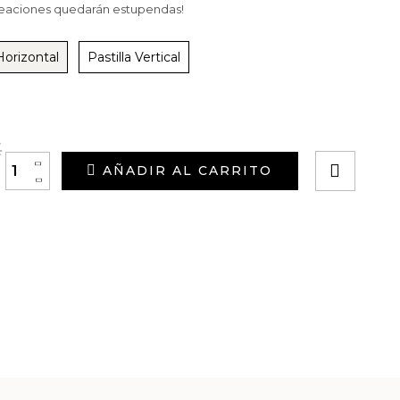
reaciones quedarán estupendas!
Horizontal
Pastilla Vertical
€
+
AÑADIR AL CARRITO
-