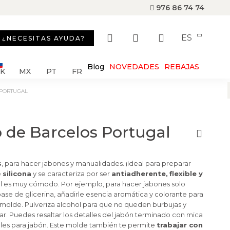
976 86 74 74
ES
¿NECESITAS AYUDA?
Blog
NOVEDADES
REBAJAS
SK
MX
PT
FR
 PORTUGAL
 de Barcelos Portugal
s
, para hacer jabones y manualidades. ¡Ideal para preparar
e
silicona
y se caracteriza por ser
antiadherente,
flexible y
él es muy cómodo. Por ejemplo, para hacer jabones solo
base de glicerina, añadirle esencia aromática y colorante para
el molde. Pulveriza alcohol para que no queden burbujas y
r. Puedes resaltar los detalles del jabón terminado con mica
ales para jabón. Este molde también te permite
trabajar con