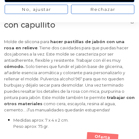
No, ajustar
Rechazar
Molde dos pastillas de jabon
con capullito
Molde de silicona para
hacer pastillas de jabón con una
rosa en relieve
. Tiene dos cavidades para que puedas hacer
dos jabones a la vez. Este molde se caracteriza por ser
antiadherente, flexible y resistente. Trabajar con él es muy
cómodo.
Solo tienes que fundir el jabón base de glicerina,
añadirle esencia aromática y colorante para personalizarlo y
rellenar el molde. Pulveriza alcohol 96º para que no queden
burbujas y déjalo secar para desmoldar. Una vez terminado
puedes resaltar los detalles de la rosa con mica, purpurina o
pintura para jabón. Este molde también te permite
trabajar con
otros materiales
como cera, escayola, resina al agua,
cemento… ¡Tus manualidades quedarán estupendas!
Medidas aprox: 7 x 4 x 2 cm.
Peso aprox: 75 gr.
Oferta