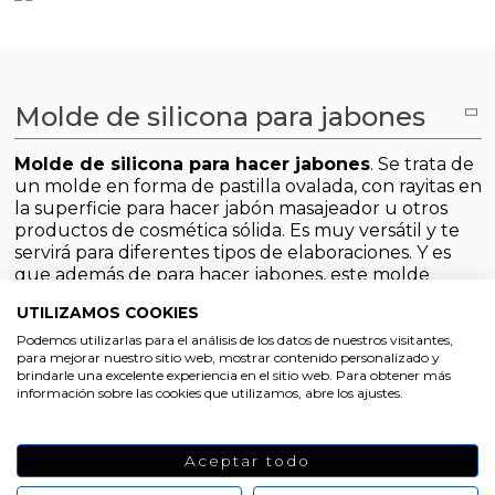
Emulsionantes Cosméticos
Cortador de jabon artesanal
Moldes para hacer Velas Étnicas
Arcillas sales y exfoliantes
Recipientes para velas
Aceite de Coco
Moldes para hacer velas navidad
Productos quimicos grado cosmético
Molde de silicona para jabones
Leches, aguas e hidrolatos
Moldes de Souvenirs para hacer velas DIY
Granulos exfoliantes para cremas
Molde de silicona para hacer jabones
.
Se trata de
Recambio ambientador
Moldes para hacer velas Halloween
un molde en forma de pastilla ovalada, con rayitas en
Pegatinas para cremas
la superficie para hacer jabón masajeador u otros
Productos personalizados
Moldes para hacer velas originales
productos de cosmética sólida.
Es muy versátil y te
Espátulas para Crema
servirá para diferentes tipos de elaboraciones. Y es
que además de para hacer jabones, este molde
Purpurinas, micas y nacarantes
Moldes velas despedida de soltera
podrás usarlo para otras muchas manualidades.
UTILIZAMOS COOKIES
Se caracteriza por ser
antiadherente y flexible
, lo
Etiquetas para regalos
Moldes velas para rituales
Podemos utilizarlas para el análisis de los datos de nuestros visitantes,
que facilita mucho el desmoldado. Para que duren
para mejorar nuestro sitio web, mostrar contenido personalizado y
mucho tiempo hay que limpiarlos y secarlos bien
brindarle una excelente experiencia en el sitio web. Para obtener más
Conservantes, Fijadores y reguladores de PH
Moldes para pantallas de parafina
información sobre las cookies que utilizamos, abre los ajustes.
después de cada uso, sea cual sea el material con el
que se han empleado.
Arcillas
Aceptar todo
Molde para hacer jabones