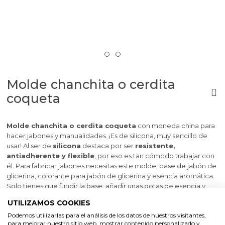
Molde chanchita o cerdita
coqueta
Molde chanchita o cerdita coqueta
con moneda china para
hacer jabones y manualidades. ¡Es de silicona, muy sencillo de
usar! Al ser de
silicona
destaca por ser
resistente,
antiadherente y flexible
, por eso es tan cómodo trabajar con
él. Para fabricar jabones necesitas este molde, base de jabón de
glicerina, colorante para jabón de glicerina y esencia aromática.
Solo tienes que fundir la base, añadir unas gotas de esencia y
colorante y rellenar el molde. En unos minutos estarán listos para
UTILIZAMOS COOKIES
usar. ¡
Son muy fáciles de hacer
y el resultado es espectacular,
Podemos utilizarlas para el análisis de los datos de nuestros visitantes,
así que anímate a probar!
para mejorar nuestro sitio web, mostrar contenido personalizado y