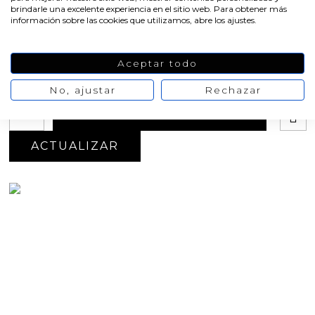
brindarle una excelente experiencia en el sitio web. Para obtener más
Medidas aprox de la figura terminada: 9 x 7 x 2,5 cm
información sobre las cookies que utilizamos, abre los ajustes.
Peso aprox: 125 g de jabón
Oferta
Aceptar todo
-20%
8,07 €
10,09 €
No hay
opiniones de momento
No, ajustar
Rechazar
AÑADIR AL CARRITO