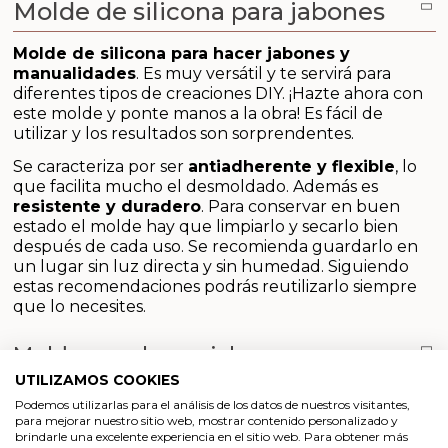
Aditivos para jabón y Cosmética
Molde de silicona para jabones
Molde de silicona para hacer jabones y
Productos químicos
manualidades
.
Es muy versátil y te servirá para
diferentes tipos de creaciones DIY. ¡Hazte ahora con
Accesorios
este molde y ponte manos a la obra! Es fácil de
utilizar y los resultados son sorprendentes.
Libros y revistas diy
Se caracteriza por ser
antiadherente y flexible
, lo
que facilita mucho el desmoldado. Además es
Conchas, caracolas y estrellas de mar
resistente y duradero
. Para conservar en buen
estado el molde hay que limpiarlo y secarlo bien
después de cada uso. Se recomienda guardarlo en
Materiales para detalles hechos a mano
un lugar sin luz directa y sin humedad. Siguiendo
estas recomendaciones podrás reutilizarlo siempre
Huerto ecologico
que lo necesites.
Molde para hacer jabones
Cosmética coreana K-Beauty
UTILIZAMOS COOKIES
Arenas de colores
Podemos utilizarlas para el análisis de los datos de nuestros visitantes,
Cómo hacer jabones con este molde
para mejorar nuestro sitio web, mostrar contenido personalizado y
brindarle una excelente experiencia en el sitio web. Para obtener más