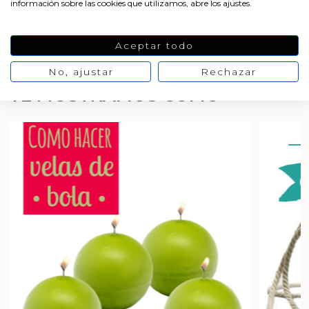
información sobre las cookies que utilizamos, abre los ajustes.
Aceites y Mantecas
¿Dónde comprar molde para
jabones?
Aceites Esenciales
Aceptar todo
No, ajustar
Rechazar
TE MOSTRAMOS CÓMO