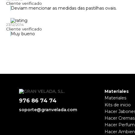
Cliente verificado
Deviam mencionar as medidas das pastilhas ovais.
23/12/2014
Cliente verificado
Muy bueno
Materiales
Materiales
976 86 74 74
Kits de inicio
soporte@granvelada.com
Hacer Jabone
Hacer Cremas
Hacer Perfum
Hacer Ambien