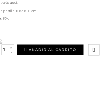
trarás aquí.
pastilla: 8 x 5 x 1,8 cm
a: 85 g
€
+
AÑADIR AL CARRITO
-