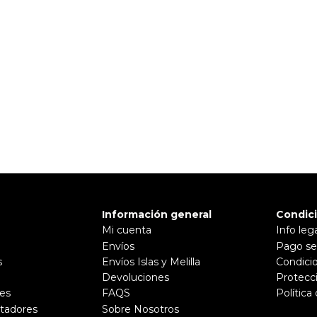
Información general
Condic
Mi cuenta
Info leg
Envíos
Pago se
s
Envíos Islas y Melilla
Condici
Devoluciones
Protecc
es
FAQS
Política
tadores
Sobre Nosotros