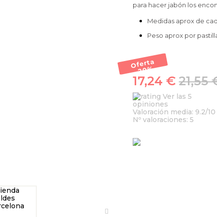
para hacer jabón los encon
Medidas aprox de cada 
Peso aprox por pastill
Oferta
-20
%
17,24 €
21,55 
Ver las 5
opiniones
Valoración media:
9.2
/10
Nº valoraciones:
5