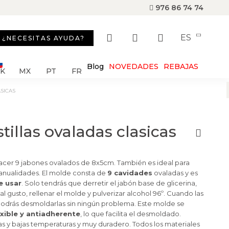
976 86 74 74
ES
¿NECESITAS AYUDA?
Blog
NOVEDADES
REBAJAS
SK
MX
PT
FR
ASICAS
tillas ovaladas clasicas
acer 9 jabones ovalados de 8x5cm. También es ideal para
manualidades. El molde consta de
9 cavidades
ovaladas y es
e usar
. Solo tendrás que derretir el jabón base de glicerina,
al gusto, rellenar el molde y pulverizar alcohol 96º. Cuando las
 podrás desmoldarlas sin ningún problema. Este molde se
exible y antiadherente
, lo que facilita el desmoldado.
as y bajas temperaturas y muy duradero. Todos los materiales