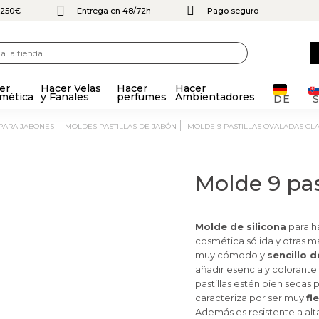
e 250€
Entrega en 48/72h
Pago seguro
er
Hacer Velas
Hacer
Hacer
mética
y Fanales
perfumes
Ambientadores
DE
 PARA JABONES
MOLDES PASTILLAS DE JABÓN
MOLDE 9 PASTILLAS OVALADAS CL
Molde 9 pas
Molde de silicona
para h
cosmética sólida y otras 
muy cómodo y
sencillo d
añadir esencia y colorante 
pastillas estén bien secas
caracteriza por ser muy
fl
Además es resistente a alt