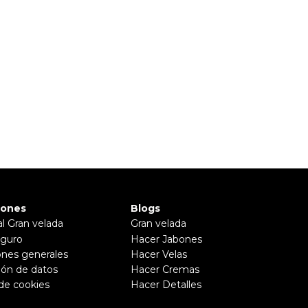
iones
Blogs
al Gran velada
Gran velada
guro
Hacer Jabones
ones generales
Hacer Velas
ión de datos
Hacer Cremas
 de cookies
Hacer Detalles