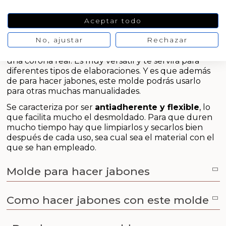
Emulsionantes Cosméticos
Cortador de jabon artesanal
Arcillas sales y exfoliantes
Molde de silicona para jabones
Aceptar todo
Moldes para hacer velas originales
Recipientes para velas
Aceite de Coco
Productos quimicos grado cosmético
Molde de silicona para hacer jabones
. Este molde
No, ajustar
Rechazar
Moldes velas despedida de soltera
tiene forma de pastilla rectangular y en relieve lleva
Leches, aguas e hidrolatos
una corona real. Es muy versátil y te servirá para
Granulos exfoliantes para cremas
diferentes tipos de elaboraciones. Y es que además
Moldes velas para rituales
Recambio ambientador
de para hacer jabones, este molde podrás usarlo
Pegatinas para cremas
para otras muchas manualidades.
Moldes para pantallas de parafina
Productos personalizados
Se caracteriza por ser
antiadherente y flexible
, lo
Espátulas para Crema
que facilita mucho el desmoldado. Para que duren
Purpurinas, micas y nacarantes
mucho tiempo hay que limpiarlos y secarlos bien
después de cada uso, sea cual sea el material con el
que se han empleado.
Etiquetas para regalos
Molde para hacer jabones
Conservantes, Fijadores y reguladores de PH
Como hacer jabones con este molde
Arcillas