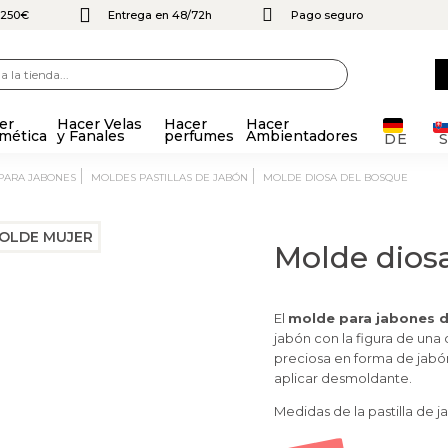
e 250€
Entrega en 48/72h
Pago seguro
er
Hacer Velas
Hacer
Hacer
mética
y Fanales
perfumes
Ambientadores
DE
 PARA JABONES
MOLDES PASTILLAS DE JABÓN
MOLDE DIOSA DEL BOSQUE
Molde dios
El
molde para jabones d
jabón con la figura de una
preciosa en forma de jabón
aplicar desmoldante.
Medidas de la pastilla de ja