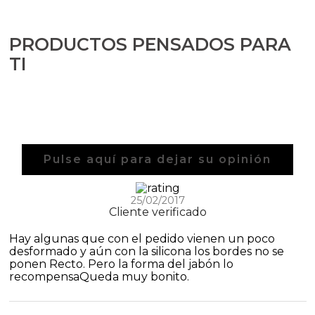
Aditivos para jabón y Cosmética
Productos químicos
PRODUCTOS PENSADOS PARA
TI
Accesorios
Libros y revistas diy
Conchas, caracolas y estrellas de mar
Pulse aquí para dejar su opinión
Materiales para detalles hechos a mano
25/02/2017
Cliente verificado
Huerto ecologico
Hay algunas que con el pedido vienen un poco
Cosmética coreana K-Beauty
desformado y aún con la silicona los bordes no se
ponen Recto. Pero la forma del jabón lo
recompensaQueda muy bonito.
Arenas de colores