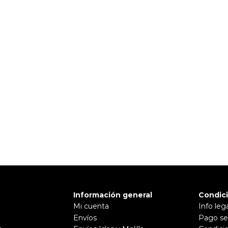
 TI
Pulse aquí para dejar su opinión
Información general
Condic
Mi cuenta
Info leg
Envíos
Pago se