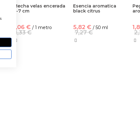
as
Mecha velas encerada
Esencia aromatica
Peg
6-7 cm
black citrus
ar
a
s
1,06 €
5,82 €
1,
/ 1 metro
/ 50 ml
1,33 €
7,27 €
2