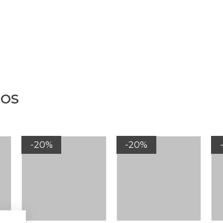
DOS
-20%
-20%