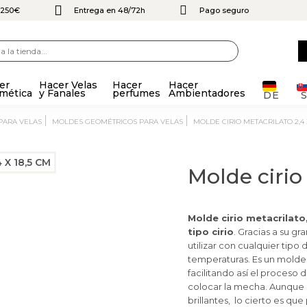
e 250€
Entrega en 48/72h
Pago seguro
er
Hacer Velas
Hacer
Hacer
mética
y Fanales
perfumes
Ambientadores
DE
 PARA VELAS
MOLDES GEOMÉTRICOS PARA VELAS
MOLDE CIRIO METACRILATO 2,4 
Molde cirio
Molde cirio metacrilato,
tipo cirio
. Gracias a su gr
utilizar con cualquier tipo
temperaturas. Es un molde
facilitando así el proceso
colocar la mecha. Aunque 
brillantes, lo cierto es que