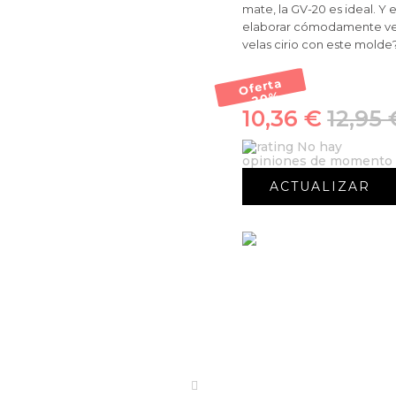
mate, la GV-20 es ideal. Y
elaborar cómodamente vela
velas cirio con este molde
Oferta
-20
%
10,36 €
12,95 
No hay
opiniones de momento