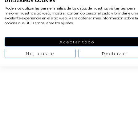
UTILIZAMOS COOKIES
Portamechas para
Parafina 56 para vel
Podemos utilizarlas para el análisis de los datos de nuestros visitantes, para
velas
mejorar nuestro sitio web, mostrar contenido personalizado y brindarle un
excelente experiencia en el sitio web. Para obtener más información sobre la
cookies que utilizamos, abre los ajustes.
1,18 €
7,64 €
/ Pack de 25
/ 1000 gr
1,68 €
9,55 €
Aceptar todo
No, ajustar
Rechazar