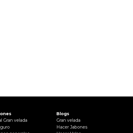
iones
Blogs
al Gran velada
Gran velada
guro
Hacer Jabones