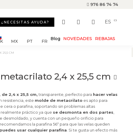
976 86 74 74
ES
¿NECESITAS AYUDA?
Blog
NOVEDADES
REBAJAS
SK
MX
PT
FR
X 25,5 CM
 metacrilato 2,4 x 25,5 cm
 de 2,4 x 25,5 cm,
transparente, perfecto para
hacer velas
an resistencia, este
molde de metacrilato
es apto para
 de cera o parafina, soportando sin problemas altas
 realmente práctico ya que
se desmonta en dos partes
,
 de desmoldado, y cuenta con un pequeño orificio para
recomendamos la parafina 56º para que las velas queden
puedes usar cualquier parafina
. Si te gusta un efecto más