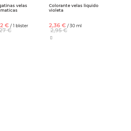
atinas velas
Colorante velas liquido
omaticas
violeta
82 €
2,36 €
/ 1 blister
/ 30 ml
,27 €
2,95 €