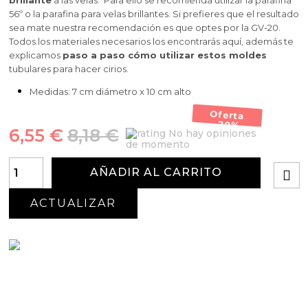
brillante
a las velas. Para ello se recomienda utilizar la parafina
56º o la parafina para velas brillantes. Si prefieres que el resultado
sea mate nuestra recomendación es que optes por la GV-20.
Todos los materiales necesarios los encontrarás aquí, además te
explicamos
paso a paso cómo utilizar estos moldes
tubulares para hacer cirios.
Medidas: 7 cm diámetro x 10 cm alto
Oferta
-20%
6,55 €
8,18 €
No hay opiniones
de momento
AÑADIR AL CARRITO