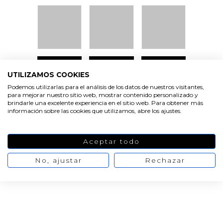
VER
VER
VER
PRODUCTO
PRODUCTO
PRODUCTO
UTILIZAMOS COOKIES
Podemos utilizarlas para el análisis de los datos de nuestros visitantes,
para mejorar nuestro sitio web, mostrar contenido personalizado y
brindarle una excelente experiencia en el sitio web. Para obtener más
información sobre las cookies que utilizamos, abre los ajustes.
Aceptar todo
VER
VER
VER
PRODUCTO
PRODUCTO
PRODUCTO
No, ajustar
Rechazar