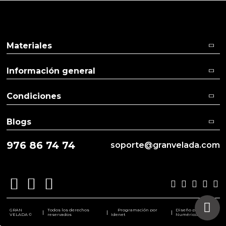
Materiales
Información general
Condiciones
Blogs
976 86 74 74
soporte@granvelada.com
GRAN
Todos los derechos
Programación por
Diseño por
|
|
|
VELADA ©
reservados
Idenet
Numéricco