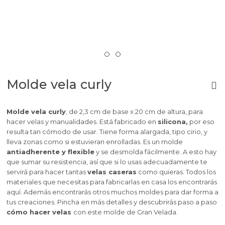
Molde vela curly
Molde vela curly
, de 2,3
cm de base x 20 cm de altura,
para
hacer velas y manualidades. Está fabricado en
silicona,
por eso
resulta tan cómodo de usar.
Tiene forma alargada, tipo cirio, y
lleva zonas como si estuvieran enrolladas.
Es un molde
antiadherente y flexible
y se desmolda fácilmente. A esto hay
que sumar su resistencia, así que si lo usas adecuadamente te
servirá para hacer tantas
velas caseras
como quieras. Todos los
materiales que necesitas para fabricarlas en casa los encontrarás
aquí. Además encontrarás otros muchos moldes para dar forma a
tus creaciones. Pincha en más detalles y descubrirás paso a paso
cómo hacer velas
con este molde de Gran Velada.