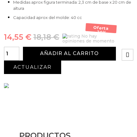
Medidas aprox figura terminada: 2,3 cm de base x 20 cm de
altura
Capacidad aprox del molde: 40 cc
Oferta
-20%
14,55 €
18,18 €
No hay
opiniones de momento
AÑADIR AL CARRITO
PRODUCTOS