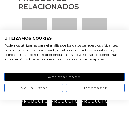
RELACIONADOS
UTILIZAMOS COOKIES
Podemos utilizarlas para el análisis de los datos de nuestros visitantes,
para mejorar nuestro sitio web, mostrar contenido personalizado y
VER
VER
VER
brindarle una excelente experiencia en el sitio web. Para obtener más
PRODUCTO
PRODUCTO
PRODUCTO
información sobre las cookies que utilizamos, abre los ajustes.
Aceptar todo
No, ajustar
Rechazar
VER
VER
VER
PRODUCTO
PRODUCTO
PRODUCTO