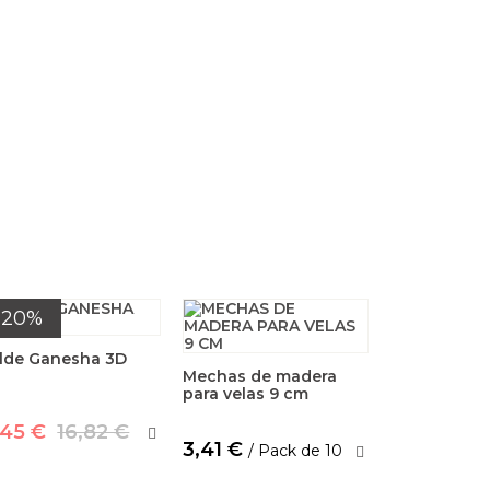
-20%
lde Ganesha 3D
Mechas de madera
para velas 9 cm
,45 €
16,82 €
3,41 €
/ Pack de 10