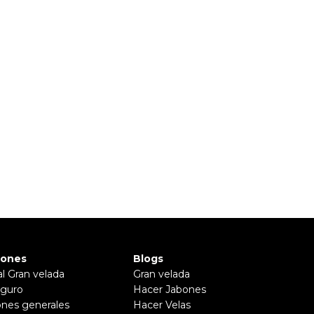
iones
Blogs
al Gran velada
Gran velada
guro
Hacer Jabones
ones generales
Hacer Velas