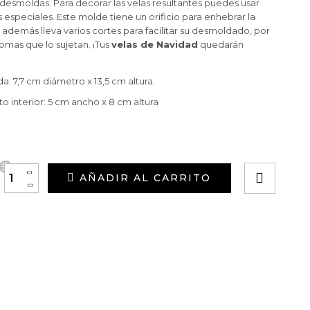
y desmoldas. Para decorar las velas resultantes puedes usar
s especiales. Este molde tiene un orificio para enhebrar la
 además lleva varios cortes para facilitar su desmoldado, por
omas que lo sujetan. ¡Tus
velas de Navidad
quedarán
: 7,7 cm diámetro x 13,5 cm altura.
 interior: 5 cm ancho x 8 cm altura
 €
+
AÑADIR AL CARRITO
-