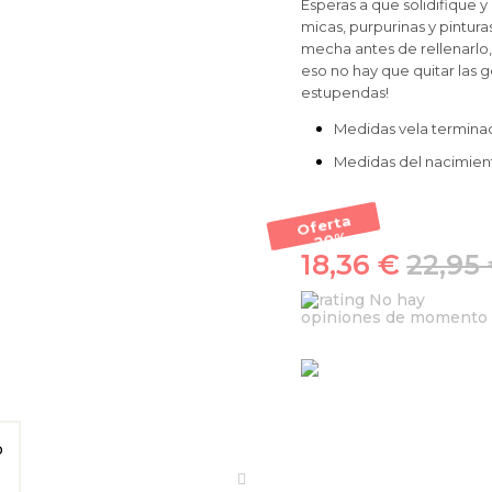
Esperas a que solidifique 
micas, purpurinas y pintura
mecha antes de rellenarlo,
eso no hay que quitar las g
estupendas!
Medidas vela terminada
Medidas del nacimiento
Oferta
-20
%
18,36 €
22,95
No hay
opiniones de momento