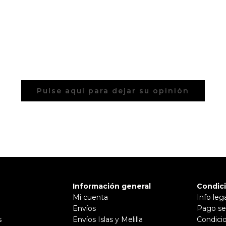
Pulse aquí para dejar su opinión
Información general
Condic
Mi cuenta
Info leg
Envíos
Pago se
s
Envíos Islas y Melilla
Condici