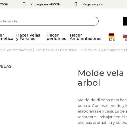
e 250€
Entrega en 48/72h
Pago seguro
er
Hacer Velas
Hacer
Hacer
mética
y Fanales
perfumes
Ambientadores
DE
R VELAS DECORATIVAS
MOLDES VELAS DE DISEÑO
MOLDE VELA NACIMIENTO EN
Molde vela
arbol
Molde de silicona para hac
centro. Con este molde y l
elaborarlas en casa. Es de
resistente. Trabajar con él
esencia aromática y colora