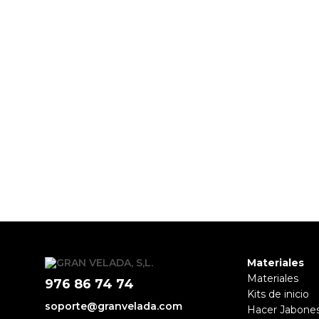
Materiales
Materiales
976 86 74 74
Kits de inicio
soporte@granvelada.com
Hacer Jabone