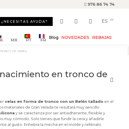
976 86 74 74
ES
¿NECESITAS AYUDA?
Blog
NOVEDADES
REBAJAS
SK
MX
PT
FR
 TRONCO DE ARBOL
 nacimiento en tronco de
er
velas en forma de tronco con un Belén tallado
en el
os materiales de Gran Velada te resultará muy sencillo
silicona
y se caracteriza por ser antiadherente, flexible y
 es muy cómodo. Solo tienes que fundir la cera y añadirle
nte al gusto. Enhebra la mecha en el molde y rellénalo.