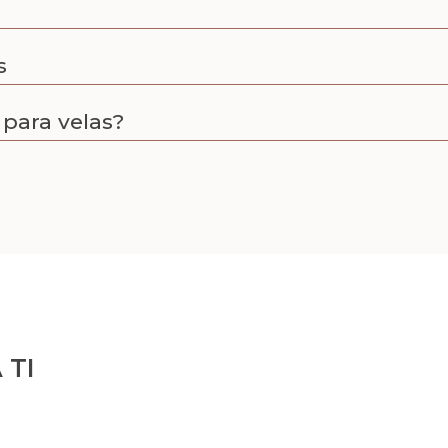
s
para velas?
 TI