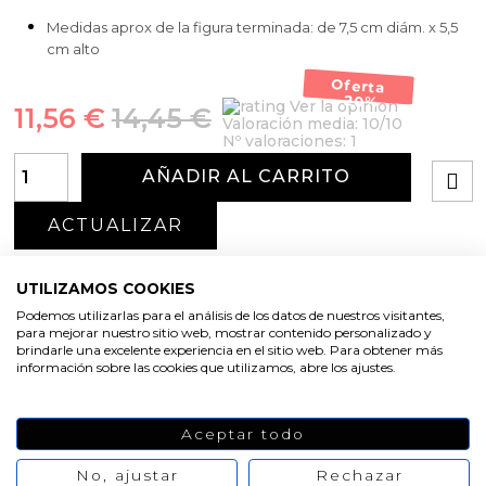
Medidas aprox de la figura terminada: de 7,5 cm diám. x 5,5
cm alto
Oferta
-20%
Ver la opinión
11,56 €
14,45 €
Valoración media:
10
/10
Nº valoraciones:
1
AÑADIR AL CARRITO
UTILIZAMOS COOKIES
Podemos utilizarlas para el análisis de los datos de nuestros visitantes,
para mejorar nuestro sitio web, mostrar contenido personalizado y
brindarle una excelente experiencia en el sitio web. Para obtener más
información sobre las cookies que utilizamos, abre los ajustes.
Aceptar todo
No, ajustar
Rechazar