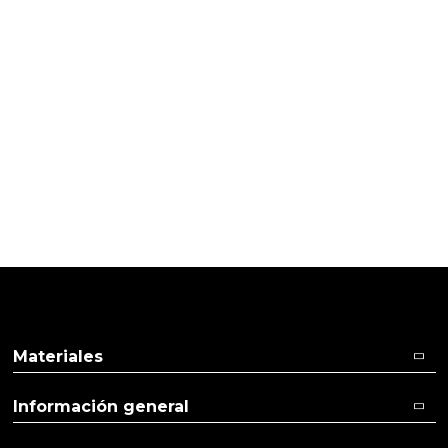
Pulse aquí para dejar su opinión
30/10/2020
Cliente verificado
Es un molde redondo que sale con alguna dificultad
porque es más grande de lo que parece, pero
dejando enfriar la cera lo suficiente (utilizo cera de
abeja) sale sin problema. Y el resultado es original
Materiales
Información general