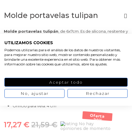
Molde portavelas tulipan
Molde portavelas tulipán
, de 6x7cm. Es de silicona, resitente y
muy fácil de usar. ¡Conseguirás unos bonitos recipientes para tus
UTILIZAMOS COOKIES
velas! Este
molde para hacer portavelas
tiene forma de
tulipán y en el centro tiene un orificio de 4 cm para colocar una
Podemos utilizarlas para el análisis de los datos de nuestros visitantes,
vela. Se caracteriza por ser
para mejorar nuestro sitio web, mostrar contenido personalizado y
antiadherente y flexible
, de ahí
brindarle una excelente experiencia en el sitio web. Para obtener más
que sea muy cómodo trabajar con él. Puedes trabajar con
información sobre las cookies que utilizamos, abre los ajustes.
cemento, resina al agua o escayola. Otra opción es usar cera.
Pincha en más detalles y descubre
cómo hacer portavelas
con este molde.
Aceptar todo
Medidas aprox: 6 cm ancho x 7 cm altura
No, ajustar
Rechazar
Peso aprox: 120 g
Orificio para vela: 4 cm
Oferta
-20%
17,27 €
21,59 €
No hay
opiniones de momento