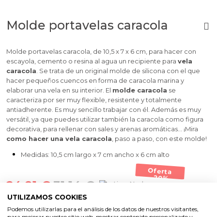
Molde portavelas caracola
Molde portavelas caracola, de 10,5 x 7 x 6 cm, para hacer con
escayola, cemento o resina al agua un recipiente para
vela
caracola
. Se trata de un original molde de silicona con el que
hacer pequeños cuencos en forma de caracola marina y
elaborar una vela en su interior. El
molde caracola
se
caracteriza por ser muy flexible, resistente y totalmente
antiadherente. Es muy sencillo trabajar con él. Además es muy
versátil, ya que puedes utilizar también la caracola como figura
decorativa, para rellenar con sales y arenas aromáticas… ¡Mira
como hacer una vela caracola
, paso a paso, con este molde!
Medidas: 10,5 cm largo x 7 cm ancho x 6 cm alto
Oferta
-20%
24,91 €
31,14 €
No hay
opiniones de momento
UTILIZAMOS COOKIES
Podemos utilizarlas para el análisis de los datos de nuestros visitantes,
AÑADIR AL CARRITO
para mejorar nuestro sitio web, mostrar contenido personalizado y