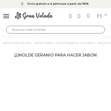
Envío gratuito a la península a partir de 180€
ES
INICIO GRAN VELADA
HACER JABÓN
HACER JABÓN DE GLICERINA
MOLDES 