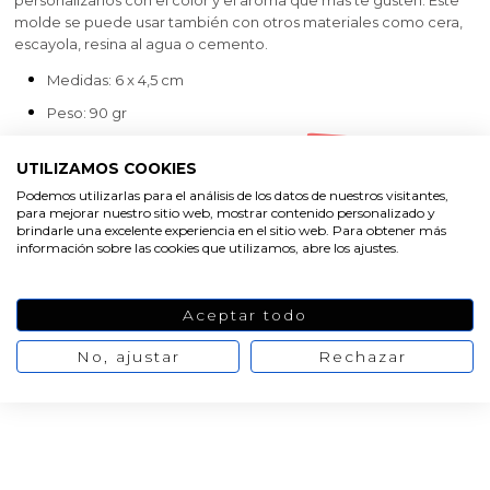
personalizarlos con el color y el aroma que más te gusten. Este
molde se puede usar también con otros materiales como cera,
escayola, resina al agua o cemento.
Medidas: 6 x 4,5 cm
Peso: 90 gr
Oferta
-20%
UTILIZAMOS COOKIES
10,47 €
13,09 €
No hay
Podemos utilizarlas para el análisis de los datos de nuestros visitantes,
opiniones de momento
para mejorar nuestro sitio web, mostrar contenido personalizado y
brindarle una excelente experiencia en el sitio web. Para obtener más
AÑADIR AL CARRITO
información sobre las cookies que utilizamos, abre los ajustes.
Aceptar todo
No, ajustar
Rechazar