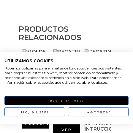
Emulsionantes Cosméticos
Cortador de jabon artesanal
Moldes para hacer Velas Étnicas
Arcillas sales y exfoliantes
Recipientes para velas
Aceite de Coco
Moldes para hacer velas navidad
Productos quimicos grado cosmético
PRODUCTOS
Leches, aguas e hidrolatos
Moldes de Souvenirs para hacer velas DIY
RELACIONADOS
Granulos exfoliantes para cremas
Recambio ambientador
Moldes para hacer velas Halloween
Pegatinas para cremas
Productos personalizados
Moldes para hacer velas originales
UTILIZAMOS COOKIES
Espátulas para Crema
Podemos utilizarlas para el análisis de los datos de nuestros visitantes,
para mejorar nuestro sitio web, mostrar contenido personalizado y
Purpurinas, micas y nacarantes
Moldes velas despedida de soltera
brindarle una excelente experiencia en el sitio web. Para obtener más
VER
VER
información sobre las cookies que utilizamos, abre los ajustes.
PRODUCTO
PRODUCTO
VER
PRODUCTO
Etiquetas para regalos
Moldes velas para rituales
Aceptar todo
Conservantes, Fijadores y reguladores de PH
Moldes para pantallas de parafina
No, ajustar
Rechazar
Arcillas
VER
PRODUCTO
VER