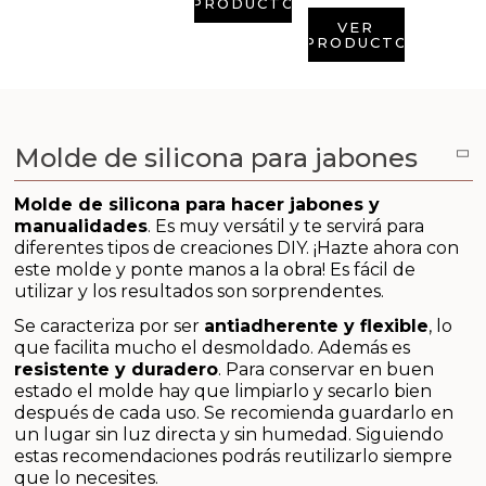
Aditivos para jabón y Cosmética
PRODUCTO
VER
PRODUCTO
Productos químicos
Accesorios
Molde de silicona para jabones
Libros y revistas diy
Molde de silicona para hacer jabones y
Conchas, caracolas y estrellas de mar
manualidades
.
Es muy versátil y te servirá para
diferentes tipos de creaciones DIY. ¡Hazte ahora con
este molde y ponte manos a la obra! Es fácil de
Materiales para detalles hechos a mano
utilizar y los resultados son sorprendentes.
Se caracteriza por ser
antiadherente y flexible
, lo
Huerto ecologico
que facilita mucho el desmoldado. Además es
resistente y duradero
. Para conservar en buen
Cosmética coreana K-Beauty
estado el molde hay que limpiarlo y secarlo bien
después de cada uso. Se recomienda guardarlo en
un lugar sin luz directa y sin humedad. Siguiendo
Arenas de colores
estas recomendaciones podrás reutilizarlo siempre
que lo necesites.