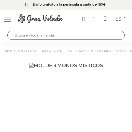
Envío gratuito a la península a partir de 180€
ES
INICIO GRAN VELADA
HACER JABÓN
HACER JABÓN DE GLICERINA
MOLDES 