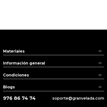
15/05/2017
Cliente verificado
Ya saqué la primera pieza y el molde es A1. Excelente.
Materiales
Información general
Condiciones
Blogs
976 86 74 74
soporte@granvelada.com