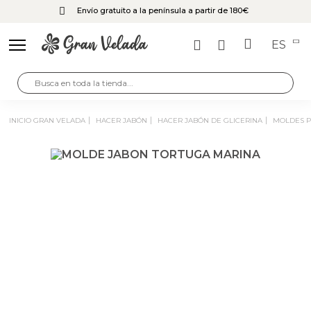
Envío gratuito a la península a partir de 180€
ES
INICIO GRAN VELADA
HACER JABÓN
HACER JABÓN DE GLICERINA
MOLDES 