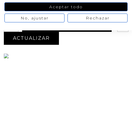
Oferta
-20%
Aceptar todo
16,15 €
20,18 €
No hay
opiniones de momento
No, ajustar
Rechazar
AÑADIR AL CARRITO