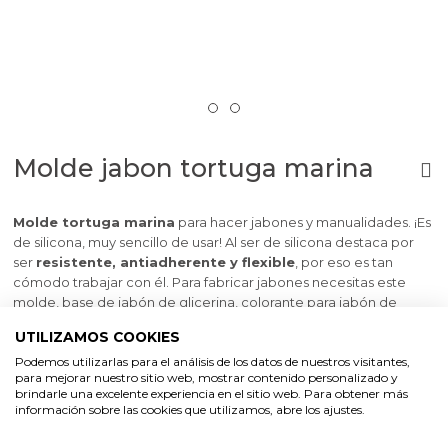
Molde jabon tortuga marina
Molde tortuga marina
para hacer jabones y manualidades. ¡Es
de silicona, muy sencillo de usar! Al ser de silicona destaca por
ser
resistente, antiadherente y flexible
, por eso es tan
cómodo trabajar con él. Para fabricar jabones necesitas este
molde, base de jabón de glicerina, colorante para jabón de
glicerina y esencia aromática. Solo tienes que fundir la base,
UTILIZAMOS COOKIES
añadir unas gotas de esencia y colorante y rellenar el molde. En
Podemos utilizarlas para el análisis de los datos de nuestros visitantes,
unos minutos estarán listos para usar. ¡
Son muy fáciles de
para mejorar nuestro sitio web, mostrar contenido personalizado y
hacer
y el resultado es espectacular, así que anímate a probar!
brindarle una excelente experiencia en el sitio web. Para obtener más
información sobre las cookies que utilizamos, abre los ajustes.
Medidas aprox: 9,5 x 7,5 x 1,7 cm