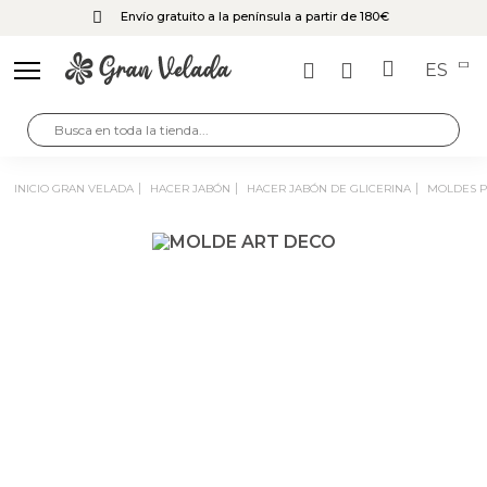
Envío gratuito a la península a partir de 180€
ES
INICIO GRAN VELADA
HACER JABÓN
HACER JABÓN DE GLICERINA
MOLDES 