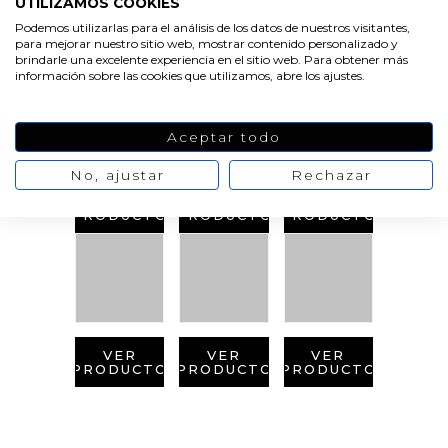
UTILIZAMOS COOKIES
PRODUCTOS
Podemos utilizarlas para el análisis de los datos de nuestros visitantes,
RELACIONADOS
para mejorar nuestro sitio web, mostrar contenido personalizado y
brindarle una excelente experiencia en el sitio web. Para obtener más
información sobre las cookies que utilizamos, abre los ajustes.
Aceptar todo
No, ajustar
Rechazar
VER
VER
VER
PRODUCTO
PRODUCTO
PRODUCTO
VER
VER
VER
PRODUCTO
PRODUCTO
PRODUCTO