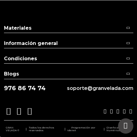
Materiales
Información general
Condiciones
Blogs
976 86 74 74
soporte@granvelada.com
GRAN
Todos los derechos
Programación por
Diseño por
|
|
|
VELADA ©
reservados
Idenet
Numéricco