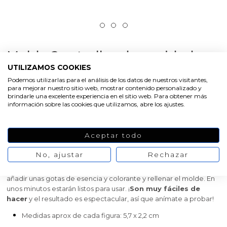
Molde 2 estrellas de navidad
en relieve
UTILIZAMOS COOKIES
Podemos utilizarlas para el análisis de los datos de nuestros visitantes,
para mejorar nuestro sitio web, mostrar contenido personalizado y
brindarle una excelente experiencia en el sitio web. Para obtener más
Molde 2 estrellas de Navidad con relieve
para hacer
información sobre las cookies que utilizamos, abre los ajustes.
jabones, cera perfumada y manualidades. ¡Es de silicona, muy
sencillo de usar! Se trata de un molde con dos cavidades para
que puedas hacer dos figuras a la vez. Al ser de silicona destaca
Aceptar todo
por ser
resistente, antiadherente y flexible
, por eso es tan
cómodo trabajar con él. Para fabricar jabones necesitas este
No, ajustar
Rechazar
molde, base de jabón de glicerina, colorante para jabón de
glicerina y esencia aromática. Solo tienes que fundir la base,
añadir unas gotas de esencia y colorante y rellenar el molde. En
unos minutos estarán listos para usar. ¡
Son muy fáciles de
hacer
y el resultado es espectacular, así que anímate a probar!
Medidas aprox de cada figura: 5,7 x 2,2 cm