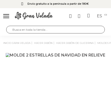
Envío gratuito a la península a partir de 180€
ES
INICIO GRAN VELADA
HACER JABÓN
HACER JABÓN DE GLICERINA
MOLDES 