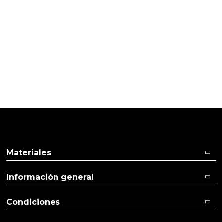
26/10/2015
Cliente verificado
Realización del molde optimo en calidad y diseño
Ver más
Ver menos
Materiales
Información general
Condiciones