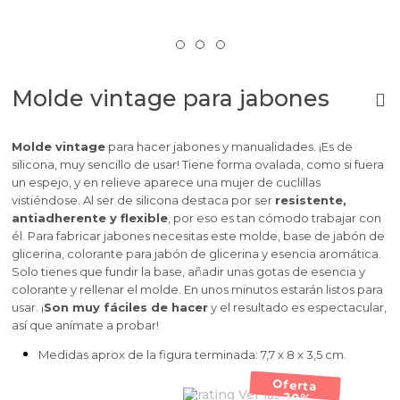
Molde vintage para jabones
Molde vintage
para hacer jabones y manualidades. ¡Es de
silicona, muy sencillo de usar! Tiene forma ovalada, como si fuera
un espejo, y en relieve aparece una mujer de cuclillas
vistiéndose. Al ser de silicona destaca por ser
resistente,
antiadherente y flexible
, por eso es tan cómodo trabajar con
él. Para fabricar jabones necesitas este molde, base de jabón de
glicerina, colorante para jabón de glicerina y esencia aromática.
Solo tienes que fundir la base, añadir unas gotas de esencia y
colorante y rellenar el molde. En unos minutos estarán listos para
usar. ¡
Son muy fáciles de hacer
y el resultado es espectacular,
así que anímate a probar!
Medidas aprox de la figura terminada: 7,7 x 8 x 3,5 cm.
Oferta
Ver las 7
-20%