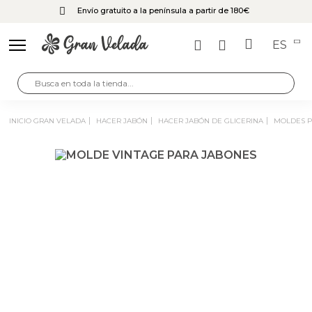
Envío gratuito a la península a partir de 180€
ES
INICIO GRAN VELADA
HACER JABÓN
HACER JABÓN DE GLICERINA
MOLDES 