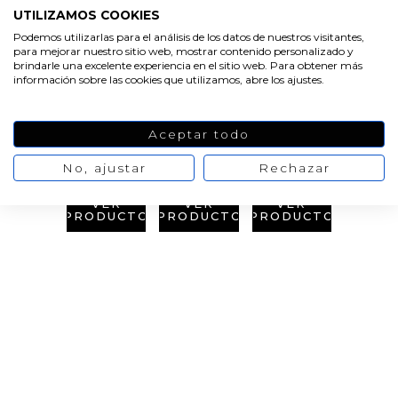
UTILIZAMOS COOKIES
Podemos utilizarlas para el análisis de los datos de nuestros visitantes,
para mejorar nuestro sitio web, mostrar contenido personalizado y
brindarle una excelente experiencia en el sitio web. Para obtener más
VER
VER
VER
PRODUCTO
PRODUCTO
PRODUCTO
información sobre las cookies que utilizamos, abre los ajustes.
Aceptar todo
No, ajustar
Rechazar
VER
VER
VER
PRODUCTO
PRODUCTO
PRODUCTO