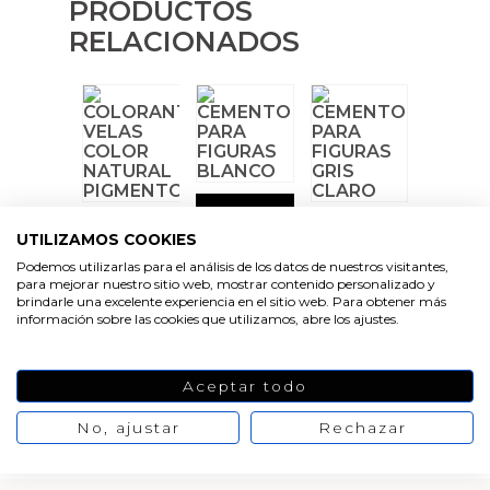
Emulsionantes Cosméticos
Cortador de jabon artesanal
PRODUCTOS
Arcillas sales y exfoliantes
RELACIONADOS
Moldes para hacer velas originales
Recipientes para velas
Aceite de Coco
Productos quimicos grado cosmético
Moldes velas despedida de soltera
Leches, aguas e hidrolatos
Granulos exfoliantes para cremas
Moldes velas para rituales
Recambio ambientador
Pegatinas para cremas
VER
Moldes para pantallas de parafina
Productos personalizados
PRODUCTO
VER
VER
UTILIZAMOS COOKIES
Espátulas para Crema
PRODUCTO
PRODUCTO
Podemos utilizarlas para el análisis de los datos de nuestros visitantes,
Purpurinas, micas y nacarantes
para mejorar nuestro sitio web, mostrar contenido personalizado y
brindarle una excelente experiencia en el sitio web. Para obtener más
información sobre las cookies que utilizamos, abre los ajustes.
Etiquetas para regalos
VER
VER
Conservantes, Fijadores y reguladores de PH
Aceptar todo
PRODUCTO
PRODUCTO
VER
No, ajustar
Rechazar
PRODUCTO
Arcillas