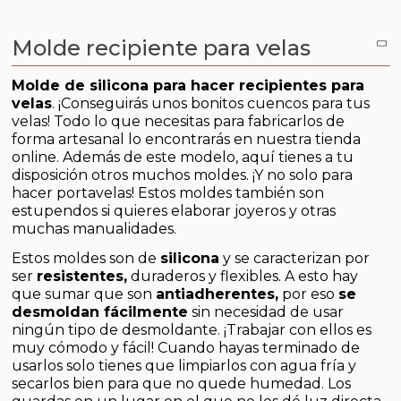
Aditivos para jabón y Cosmética
Molde recipiente para velas
Productos químicos
Molde de silicona para hacer recipientes para
Accesorios
velas
. ¡Conseguirás unos bonitos cuencos para tus
velas! Todo lo que necesitas para fabricarlos de
Libros y revistas diy
forma artesanal lo encontrarás en nuestra tienda
online. Además de este modelo, aquí tienes a tu
disposición otros muchos moldes. ¡Y no solo para
Conchas, caracolas y estrellas de mar
hacer portavelas! Estos moldes también son
estupendos si quieres elaborar joyeros y otras
Materiales para detalles hechos a mano
muchas manualidades.
Estos moldes son de
silicona
y se caracterizan por
Huerto ecologico
ser
resistentes,
duraderos y flexibles. A esto hay
que sumar que son
antiadherentes,
por eso
se
desmoldan fácilmente
sin necesidad de usar
Cosmética coreana K-Beauty
ningún tipo de desmoldante. ¡Trabajar con ellos es
muy cómodo y fácil! Cuando hayas terminado de
Arenas de colores
usarlos solo tienes que limpiarlos con agua fría y
secarlos bien para que no quede humedad. Los