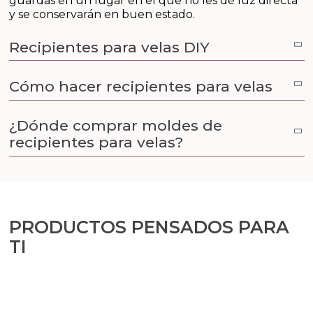
guardas en un lugar en el que no les dé luz directa
Aceites y Mantecas
y se conservarán en buen estado.
Aceites Esenciales
Recipientes para velas DIY
Cómo hacer recipientes para velas
¿Dónde comprar moldes de
recipientes para velas?
PRODUCTOS PENSADOS PARA
TI