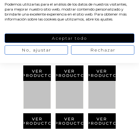
Podemos utilizarlas para el análisis de los datos de nuestros visitantes,
para mejorar nuestro sitio web, mostrar contenido personalizado y
PRODUCTOS
brindarle una excelente experiencia en el sitio web. Para obtener más
información sobre las cookies que utilizamos, abre los ajustes.
RELACIONADOS
Aceptar todo
No, ajustar
Rechazar
VER
VER
VER
PRODUCTO
PRODUCTO
PRODUCTO
VER
VER
VER
PRODUCTO
PRODUCTO
PRODUCTO