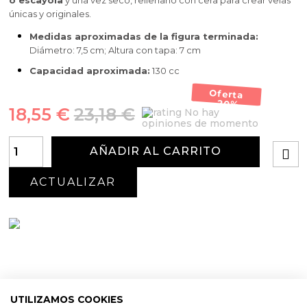
o escayola
y una vez seco, rellenarlo con cera para crear velas
únicas y originales.
Medidas aproximadas de la figura terminada:
Diámetro: 7,5 cm; Altura con tapa: 7 cm
Capacidad aproximada:
130 cc
Oferta
-20%
18,55 €
23,18 €
No hay
opiniones de momento
AÑADIR AL CARRITO
UTILIZAMOS COOKIES